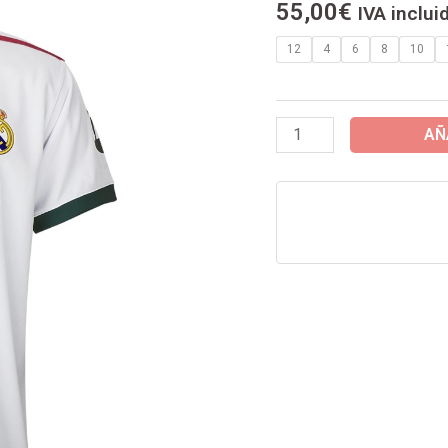
55,00
€
IVA inclui
(
MARCA
12
4
6
8
10
RM
)
PRODUCTO
AÑ
OFICIAL
cantidad