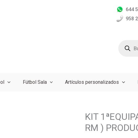
644 5
958 2
Búsqued
de
producto
ol
Fútbol Sala
Artículos personalizados
KIT 1ªEQUI
KIT
1ªEQUIPACION
RM ) PRODU
REAL
MADRID