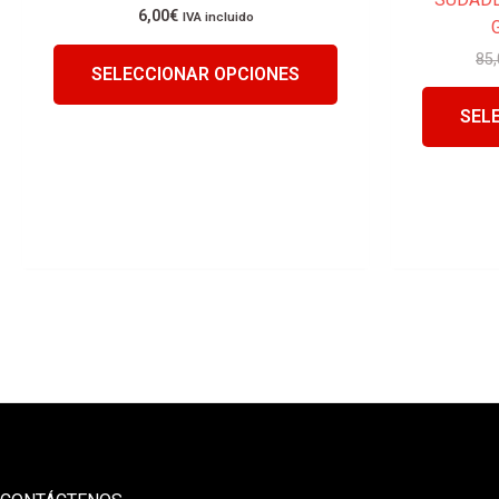
6,00
€
IVA incluido
producto
85,
SELECCIONAR OPCIONES
SEL