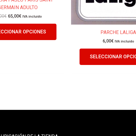
GERMAIN ADULTO
producto
00
€
65,00
€
IVA incluido
ECCIONAR OPCIONES
PARCHE LALIGA
6,00
€
IVA incluido
SELECCIONAR OPCI