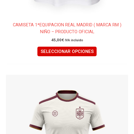
CAMISETA 1ªEQUIPACION REAL MADRID ( MARCA RM )
NIÑO – PRODUCTO OFICIAL
45,00
€
IVA incluido
SELECCIONAR OPCIONES
Este
producto
tiene
múltiples
variantes.
Las
opciones
se
pueden