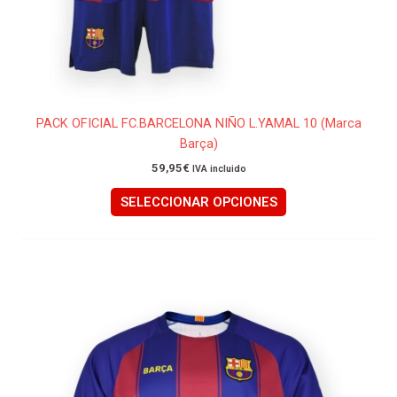
PACK OFICIAL FC.BARCELONA NIÑO L.YAMAL 10 (Marca
Barça)
59,95
€
IVA incluido
SELECCIONAR OPCIONES
Este
producto
tiene
múltiples
variantes.
Las