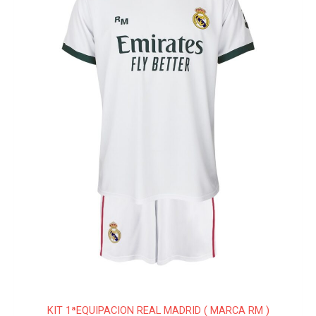
Las
opciones
se
pueden
elegir
en
la
página
de
producto
KIT 1ªEQUIPACION REAL MADRID ( MARCA RM )