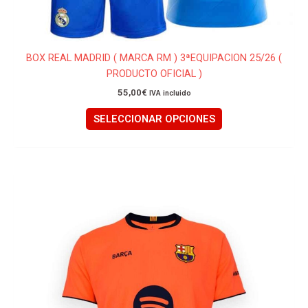
BOX REAL MADRID ( MARCA RM ) 3ªEQUIPACION 25/26 (
PRODUCTO OFICIAL )
55,00
€
IVA incluido
SELECCIONAR OPCIONES
Este
producto
tiene
múltiples
variantes.
Las
opciones
se
pueden