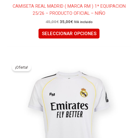
CAMISETA REAL MADRID ( MARCA RM ) 1ª EQUIPACION
25/26 – PRODUCTO OFICIAL – NIÑO
45,00
€
35,00
€
IVA incluido
SELECCIONAR OPCIONES
El
El
Este
precio
precio
producto
¡Oferta!
original
actual
tiene
era:
es:
55,00€.
45,00€.
múltiples
variantes.
Las
opciones
se
pueden
elegir
en