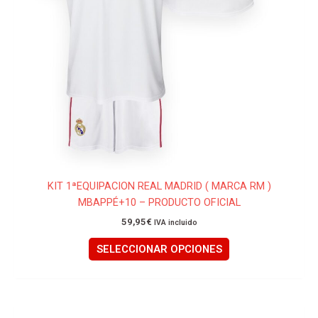
de
producto
KIT 1ªEQUIPACION REAL MADRID ( MARCA RM )
MBAPPÉ+10 – PRODUCTO OFICIAL
59,95
€
IVA incluido
SELECCIONAR OPCIONES
Este