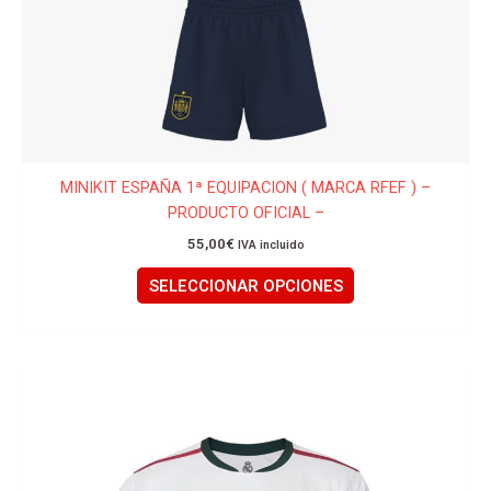
la
página
de
producto
MINIKIT ESPAÑA 1ª EQUIPACION ( MARCA RFEF ) –
PRODUCTO OFICIAL –
55,00
€
IVA incluido
SELECCIONAR OPCIONES
Este
producto
tiene
múltiples
variantes.