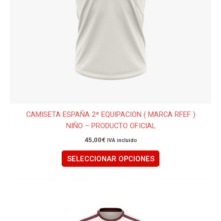
elegir
en
la
página
de
producto
CAMISETA ESPAÑA 2ª EQUIPACION ( MARCA RFEF )
NIÑO – PRODUCTO OFICIAL
45,00
€
IVA incluido
SELECCIONAR OPCIONES
Este
producto