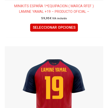
MINIKITS ESPAÑA 1ªEQUIPACION ( MARCA RFEF )
LAMINE YAMAL +19 – PRODUCTO OFICIAL –
59,95
€
IVA incluido
SELECCIONAR OPCIONES
Este
producto
tiene
múltiples
variantes.
Las
opciones
se
pueden
elegir
en