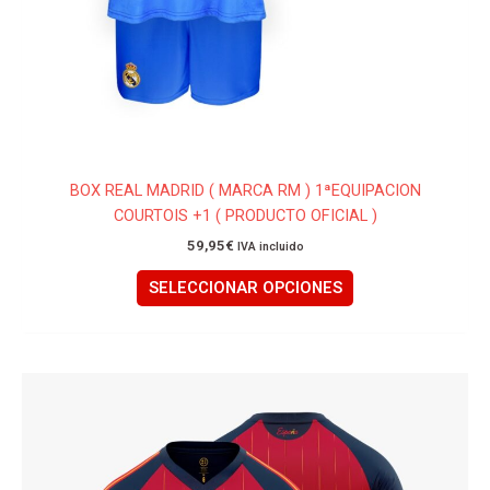
BOX REAL MADRID ( MARCA RM ) 1ªEQUIPACION
COURTOIS +1 ( PRODUCTO OFICIAL )
59,95
€
IVA incluido
SELECCIONAR OPCIONES
Este
producto
tiene
múltiples
variantes.