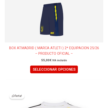
en
la
página
de
producto
BOX AT.MADRID ( MARCA ATLETI ) 2ª EQUIPACION 25/26
– PRODUCTO OFICIAL –
55,00
€
IVA incluido
SELECCIONAR OPCIONES
El
El
Este
precio
precio
producto
¡Oferta!
original
actual
tiene
era:
es:
45,00€.
35,00€.
múltiples