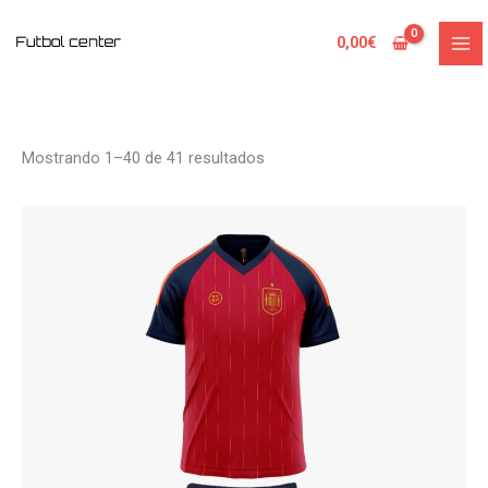
Ordenado
Ir
por
al
popularidad
0,00
€
contenido
Mostrando 1–40 de 41 resultados
Este
producto
tiene
múltiples
variantes.
Las
opciones
se
pueden
elegir
en