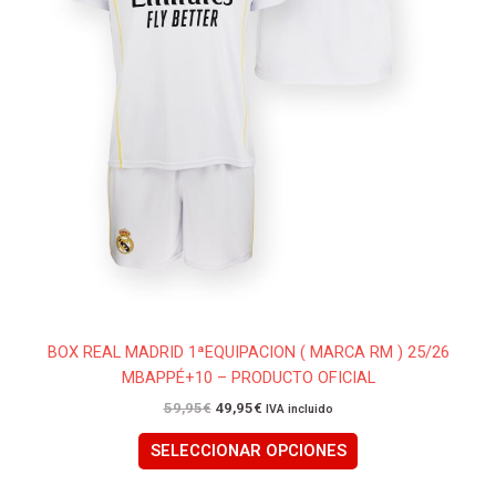
en
la
página
de
producto
BOX REAL MADRID 1ªEQUIPACION ( MARCA RM ) 25/26
MBAPPÉ+10 – PRODUCTO OFICIAL
59,95
€
49,95
€
IVA incluido
SELECCIONAR OPCIONES