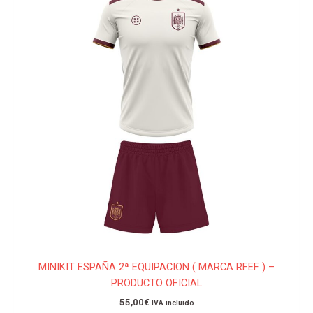
tiene
múltiples
variantes.
Las
opciones
se
pueden
elegir
en
la
página
de
producto
MINIKIT ESPAÑA 2ª EQUIPACION ( MARCA RFEF ) –
PRODUCTO OFICIAL
55,00
€
IVA incluido