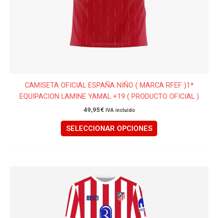
la
página
de
producto
CAMISETA OFICIAL ESPAÑA NIÑO ( MARCA RFEF )1ª
EQUIPACION LAMINE YAMAL +19 ( PRODUCTO OFICIAL )
49,95
€
IVA incluido
SELECCIONAR OPCIONES
Este
producto
tiene
múltiples
variantes.