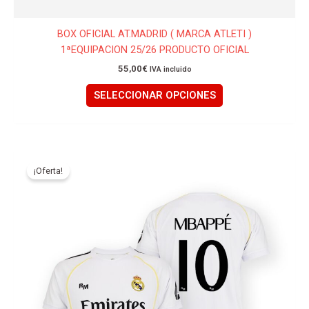
BOX OFICIAL AT.MADRID ( MARCA ATLETI )
1ªEQUIPACION 25/26 PRODUCTO OFICIAL
55,00
€
IVA incluido
SELECCIONAR OPCIONES
El
El
Este
precio
precio
producto
¡Oferta!
original
actual
tiene
era:
es:
59,95€.
49,95€.
múltiples
variantes.
Las
opciones
se
pueden
elegir