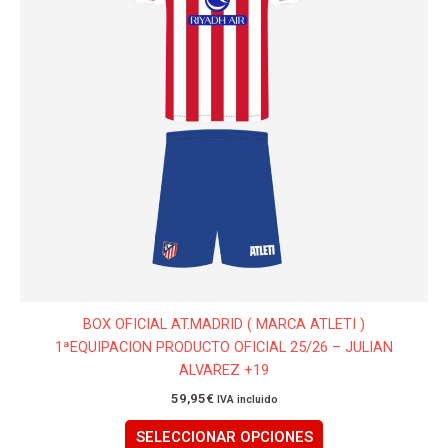
Las
opciones
se
pueden
elegir
en
la
página
de
producto
BOX OFICIAL AT.MADRID ( MARCA ATLETI )
1ªEQUIPACION PRODUCTO OFICIAL 25/26 – JULIAN
ALVAREZ +19
59,95
€
IVA incluido
SELECCIONAR OPCIONES