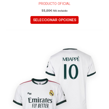
PRODUCTO OFICIAL
55,00
€
IVA incluido
SELECCIONAR OPCIONES
Este
producto
tiene
múltiples
variantes.
Las
opciones
se
pueden
elegir
en
la
página