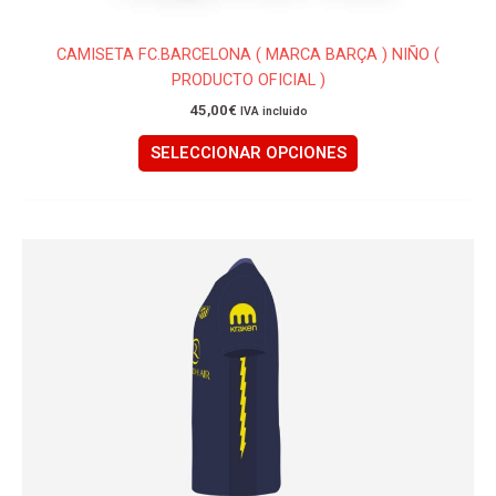
CAMISETA FC.BARCELONA ( MARCA BARÇA ) NIÑO (
PRODUCTO OFICIAL )
45,00
€
IVA incluido
SELECCIONAR OPCIONES
Este
producto
tiene
múltiples
variantes.
Las
opciones
se
pueden
elegir