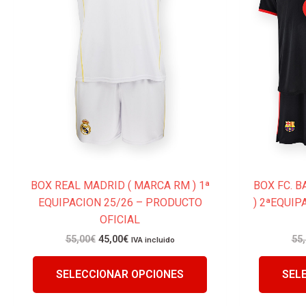
opciones
se
pueden
elegir
en
la
página
de
producto
BOX REAL MADRID ( MARCA RM ) 1ª
BOX FC. 
EQUIPACION 25/26 – PRODUCTO
) 2ªEQUIP
OFICIAL
55,00
€
45,00
€
55
IVA incluido
SELECCIONAR OPCIONES
SEL