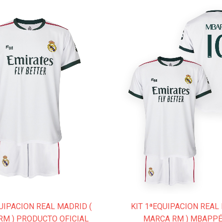
Este
producto
tiene
múltiples
variantes.
Las
opciones
se
pueden
elegir
en
la
página
de
producto
UIPACION REAL MADRID (
KIT 1ªEQUIPACION REAL
RM ) PRODUCTO OFICIAL
MARCA RM ) MBAPPÉ