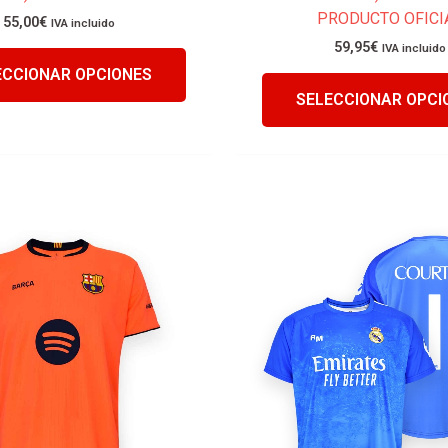
PRODUCTO OFICI
55,00
€
IVA incluido
59,95
€
IVA incluido
ECCIONAR OPCIONES
SELECCIONAR OPCI
Este
producto
tiene
múltiples
variantes.
Las
opciones
se
pueden
elegir