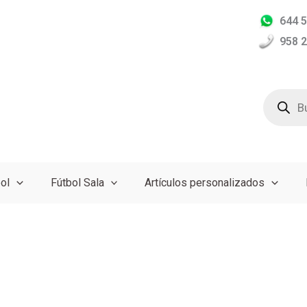
644 5
958 2
Búsqued
de
producto
ol
Fútbol Sala
Artículos personalizados