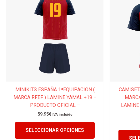
tiene
múltiples
variantes.
Las
opciones
se
pueden
elegir
en
la
página
MINIKITS ESPAÑA 1ªEQUIPACION (
CAMISETA
de
MARCA RFEF ) LAMINE YAMAL +19 –
MARCA
producto
PRODUCTO OFICIAL –
LAMINE
59,95
€
IVA incluido
SELECCIONAR OPCIONES
SEL