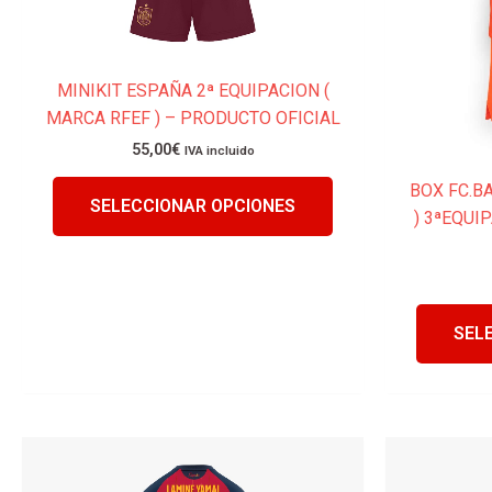
en
la
página
MINIKIT ESPAÑA 2ª EQUIPACION (
de
MARCA RFEF ) – PRODUCTO OFICIAL
producto
55,00
€
IVA incluido
BOX FC.B
SELECCIONAR OPCIONES
) 3ªEQUI
SEL
Este
producto