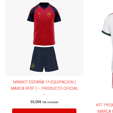
Este
producto
tiene
múltiples
variantes.
Las
opciones
se
pueden
elegir
en
la
página
MINIKIT ESPAÑA 1ª EQUIPACION (
de
MARCA RFEF ) – PRODUCTO OFICIAL
producto
–
55,00
€
IVA incluido
KIT 1ªEQ
MARCA 