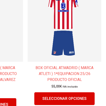
tiene
tiene
múltiples
múltip
variantes.
variant
Las
Las
opciones
opcion
se
se
pueden
puede
elegir
elegir
en
en
la
la
página
página
 ( MARCA
BOX OFICIAL AT.MADRID ( MARCA
de
de
 PRODUCTO
ATLETI ) 1ªEQUIPACION 25/26
producto
produc
 ALVAREZ
PRODUCTO OFICIAL
55,00
€
IVA incluido
SELECCIONAR OPCIONES
ONES