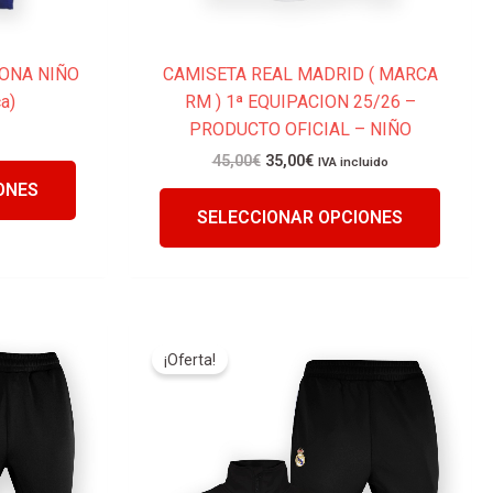
producto
produc
LONA NIÑO
CAMISETA REAL MADRID ( MARCA
a)
RM ) 1ª EQUIPACION 25/26 –
PRODUCTO OFICIAL – NIÑO
45,00
€
35,00
€
IVA incluido
ONES
SELECCIONAR OPCIONES
El
El
Este
Este
precio
precio
¡Oferta!
producto
produc
original
actual
tiene
tiene
era:
es:
79,95€.
75,00€.
múltiples
múltip
variantes.
variant
Las
Las