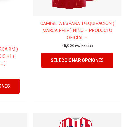
en
en
la
la
página
página
CAMISETA ESPAÑA 1ªEQUIPACION (
de
de
MARCA RFEF ) NIÑO – PRODUCTO
producto
produc
OFICIAL –
45,00
€
IVA incluido
RCA RM )
IS +1 (
SELECCIONAR OPCIONES
L )
ONES
Este
Este
producto
produc