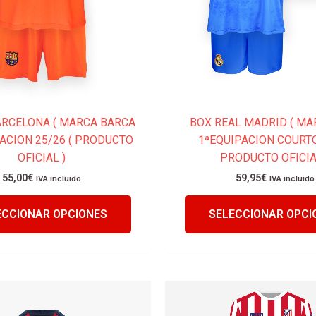
en
la
página
de
producto
ARCELONA ( MARCA BARCA
BOX REAL MADRID ( MA
PACION 25/26 ( PRODUCTO
1ªEQUIPACION COURTO
OFICIAL )
PRODUCTO OFICIA
55,00
€
59,95
€
IVA incluido
IVA incluido
ECCIONAR OPCIONES
SELECCIONAR OPCI
Este
producto