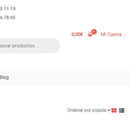
5 11 19
6 78 65
0,00
€
MI Cuenta
a
s
Blog