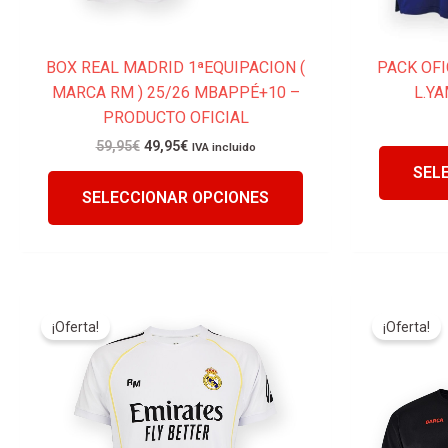
producto
PACK OFI
BOX REAL MADRID 1ªEQUIPACION (
L.YA
MARCA RM ) 25/26 MBAPPÉ+10 –
PRODUCTO OFICIAL
59,95
€
49,95
€
IVA incluido
SEL
SELECCIONAR OPCIONES
El
El
Este
precio
precio
¡Oferta!
¡Oferta!
producto
original
actual
tiene
era:
es:
55,00€.
45,00€.
múltiples
variantes.
Las