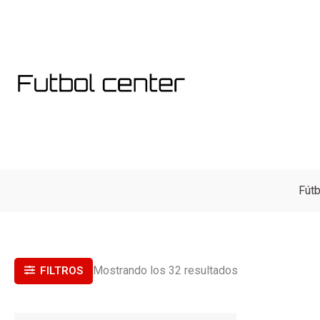
Ordenado
Ir
por
al
popularidad
contenido
Fútb
Mostrando los 32 resultados
FILTROS