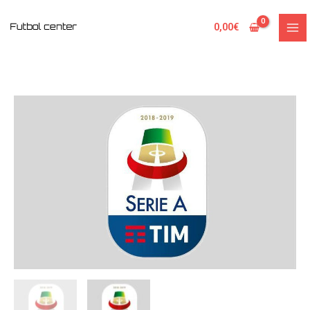
Ir
al
0,00
€
contenido