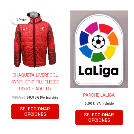
El
El
Este
Este
precio
precio
producto
produ
¡Oferta!
¡Oferta!
original
actual
tiene
tiene
era:
es:
119,95€.
99,95€.
múltiples
múlti
variantes.
varian
Las
Las
opciones
opcio
se
se
pueden
pued
CHAQUETA LIVERPOOL
elegir
elegir
SYNTHETIC FILL FLEECE
en
en
ROJO – ADULTO
la
la
PARCHE LALIGA
página
págin
119,95
€
99,95
€
IVA incluido
de
de
6,00
€
IVA incluido
SELECCIONAR
producto
produ
OPCIONES
SELECCIONAR
OPCIONES