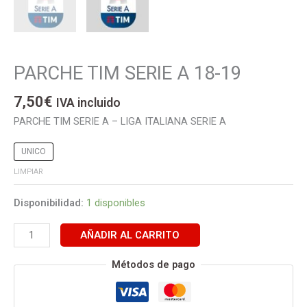
PARCHE TIM SERIE A 18-19
PARCHE
TIM
7,50
€
SERIE
IVA incluido
A
PARCHE TIM SERIE A – LIGA ITALIANA SERIE A
18-
19
UNICO
cantidad
LIMPIAR
Disponibilidad:
1 disponibles
AÑADIR AL CARRITO
Métodos de pago