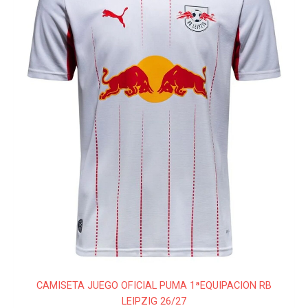
Las
opciones
se
pueden
elegir
en
la
página
de
producto
CAMISETA JUEGO OFICIAL PUMA 1ªEQUIPACION RB
LEIPZIG 26/27