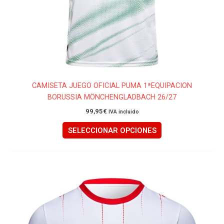
la
página
de
producto
CAMISETA JUEGO OFICIAL PUMA 1ªEQUIPACION
BORUSSIA MÖNCHENGLADBACH 26/27
99,95
€
IVA incluido
SELECCIONAR OPCIONES
Este
producto
tiene
múltiples
variantes.