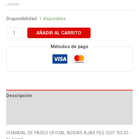
18
LIMPIAR
cantidad
Disponibilidad:
1 disponibles
AÑADIR AL CARRITO
Métodos de pago
Descripción
Información adicional
Valoraciones (0)
CHANDAL DE PASEO OFICIAL ADIDAS AJAX PES SUIT ROJO-