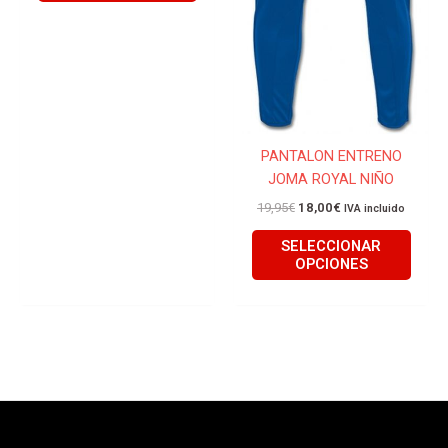
página
págin
de
de
producto
produ
PANTALON ENTRENO
JOMA ROYAL NIÑO
19,95
€
18,00
€
IVA incluido
SELECCIONAR
OPCIONES