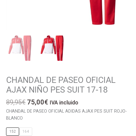
El
El
CHANDAL DE PASEO OFICIAL
CHANDAL
precio
precio
DE
AJAX NIÑO PES SUIT 17-18
original
actual
PASEO
era:
es:
OFICIAL
89,95
€
75,00
€
IVA incluido
89,95€.
75,00€.
AJAX
CHANDAL DE PASEO OFICIAL ADIDAS AJAX PES SUIT ROJO-
NIÑO
BLANCO
PES
SUIT
152
164
17-