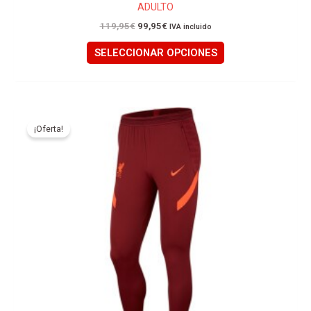
ADULTO
119,95
€
99,95
€
IVA incluido
SELECCIONAR OPCIONES
Este
producto
¡Oferta!
tiene
múltiples
variantes.
Las
opciones
se
pueden
elegir
en
la
página