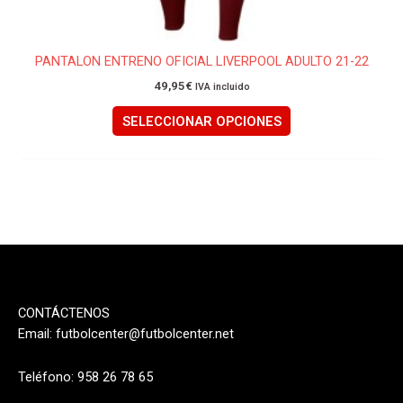
de
producto
PANTALON ENTRENO OFICIAL LIVERPOOL ADULTO 21-22
49,95
€
IVA incluido
SELECCIONAR OPCIONES
CONTÁCTENOS
Email:
futbolcenter@futbolcenter.net
Teléfono: 958 26 78 65