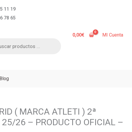
5 11 19
6 78 65
0,00
€
MI Cuenta
a
s
Blog
ID ( MARCA ATLETI ) 2ª
 25/26 – PRODUCTO OFICIAL –