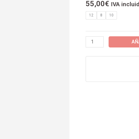
55,00
€
IVA inclui
ATLETI
)
12
8
10
2ª
EQUIPACION
25/26
AÑ
-
PRODUCTO
OFICIAL
-
cantidad