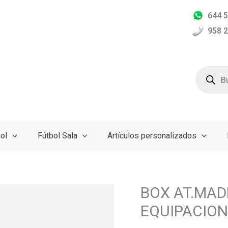
644 5
958 2
Búsqued
de
producto
ol
Fútbol Sala
Artículos personalizados
BOX AT.MADR
BOX
AT.MADRID
EQUIPACION
(
MARCA