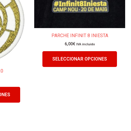
múltiples
múltip
variantes.
variant
Las
Las
opciones
opcion
se
se
PARCHE INFINIT 8 INIESTA
pueden
puede
6,00
€
IVA incluido
elegir
elegir
en
en
SELECCIONAR OPCIONES
la
la
página
página
20
de
de
producto
produc
ONES