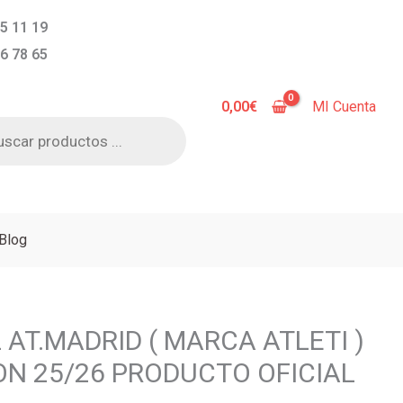
5 11 19
6 78 65
0,00
€
MI Cuenta
a
s
Blog
 AT.MADRID ( MARCA ATLETI )
ON 25/26 PRODUCTO OFICIAL