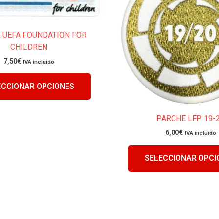
múltiples
variantes.
Las
 UEFA FOUNDATION FOR
opciones
CHILDREN
se
7,50
€
IVA incluido
pueden
elegir
ECCIONAR OPCIONES
en
la
página
PARCHE LFP 19-
de
6,00
€
IVA incluido
producto
SELECCIONAR OPCI