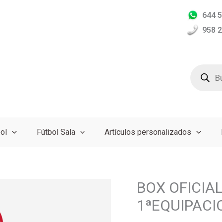
644 5
958 2
Búsqued
de
producto
ol
Fútbol Sala
Artículos personalizados
BOX OFICIAL
BOX
OFICIAL
1ªEQUIPACI
AT.MADRID
(