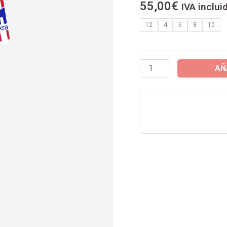
55,00
€
IVA inclui
MARCA
ATLETI
12
4
6
8
10
)
1ªEQUIPACION
25/26
AÑ
PRODUCTO
OFICIAL
cantidad