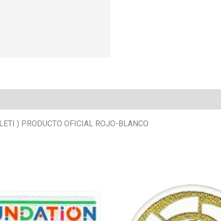
TLETI ) PRODUCTO OFICIAL ROJO-BLANCO
Este
producto
tiene