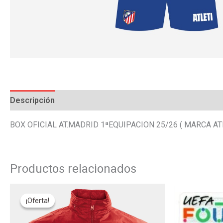
Descripción
Información adicional
Valoraciones (0)
BOX OFICIAL AT.MADRID 1ªEQUIPACION 25/26 ( MARCA A
Productos relacionados
El
El
Este
precio
precio
¡Oferta!
¡Oferta!
producto
original
actual
tiene
era:
es: