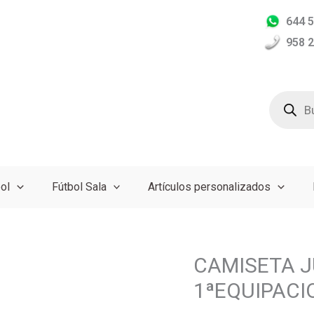
644 5
958 2
Búsqued
de
producto
ol
Fútbol Sala
Artículos personalizados
CAMISETA J
CAMISETA
JUEGO
1ªEQUIPACI
OFICIAL
UMBRO