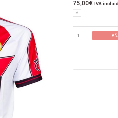
75,00
€
IVA inclui
1ªEQUIPACION
RAYO
M
VALLECANO
25/26
cantidad
AÑ