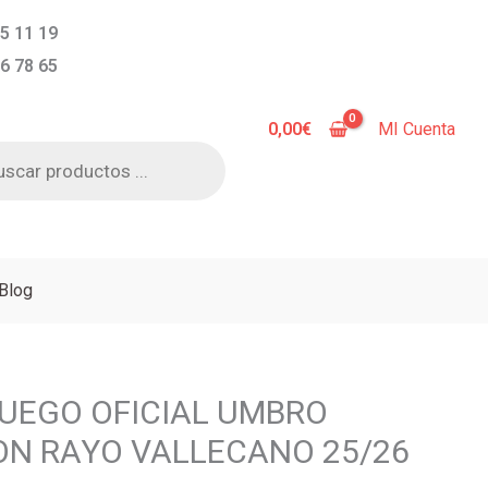
5 11 19
6 78 65
0,00
€
MI Cuenta
a
s
Blog
UEGO OFICIAL UMBRO
ON RAYO VALLECANO 25/26