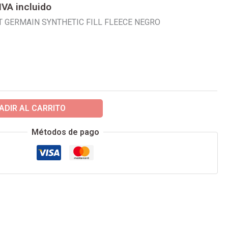
IVA incluido
€.
99,95€.
T GERMAIN SYNTHETIC FILL FLEECE NEGRO
ADIR AL CARRITO
Métodos de pago