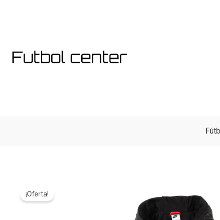
Ir
al
contenido
Fútb
¡Oferta!