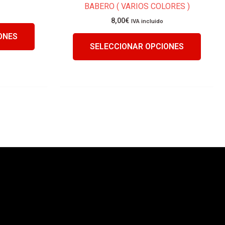
BABERO ( VARIOS COLORES )
producto
produc
8,00
€
IVA incluido
ONES
SELECCIONAR OPCIONES