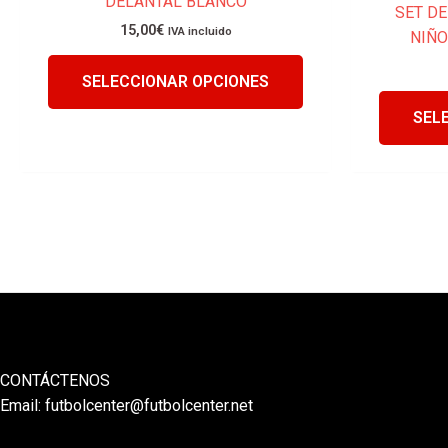
DELANTAL BLANCO
SET D
producto
15,00
€
IVA incluido
NIÑO
SELECCIONAR OPCIONES
SEL
CONTÁCTENOS
Email:
futbolcenter@futbolcenter.net