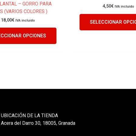
ELANTAL – GORRO PARA
producto
4,50
€
IVA incluido
S (VARIOS COLORES )
18,00
€
IVA incluido
SELECCIONAR OPCI
ECCIONAR OPCIONES
UBICACIÓN DE LA TIENDA
Acera del Darro 30, 18005, Granada