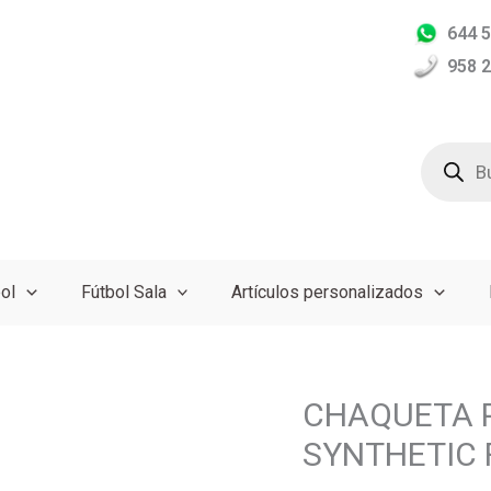
644 5
958 2
Búsqued
de
producto
ol
Fútbol Sala
Artículos personalizados
El
CHAQUETA P
CHAQUETA
precio
PARIS
SYNTHETIC 
original
SAINT
era:
GERMAIN