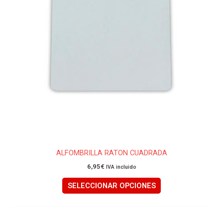
Las
opciones
se
pueden
elegir
en
la
página
de
producto
ALFOMBRILLA RATON CUADRADA
6,95
€
IVA incluido
SELECCIONAR OPCIONES