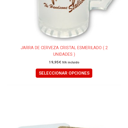
página
de
producto
JARRA DE CERVEZA CRISTAL ESMERILADO ( 2
UNIDADES )
19,95
€
IVA incluido
SELECCIONAR OPCIONES
Este
producto
tiene
múltiples
variantes.