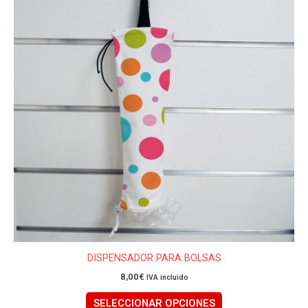
tiene
múltiples
variantes.
Las
opciones
se
pueden
elegir
en
la
página
de
producto
DISPENSADOR PARA BOLSAS
8,00
€
IVA incluido
SELECCIONAR OPCIONES