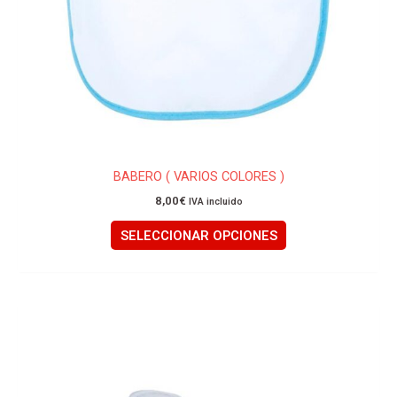
la
página
de
producto
BABERO ( VARIOS COLORES )
8,00
€
IVA incluido
SELECCIONAR OPCIONES
Este
producto
tiene
múltiples
variantes.