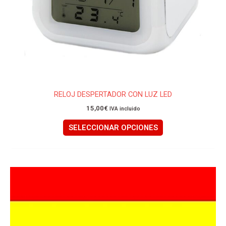
página
de
producto
RELOJ DESPERTADOR CON LUZ LED
15,00
€
IVA incluido
SELECCIONAR OPCIONES
Este
producto
tiene
múltiples
variantes.