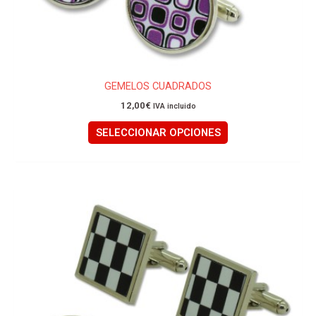
producto
GEMELOS CUADRADOS
12,00
€
IVA incluido
SELECCIONAR OPCIONES
Este
producto
tiene
múltiples
variantes.
Las
opciones
se