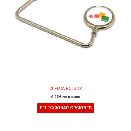
opciones
se
pueden
elegir
en
la
página
de
producto
CUELGA BOLSOS
6,95
€
IVA incluido
SELECCIONAR OPCIONES