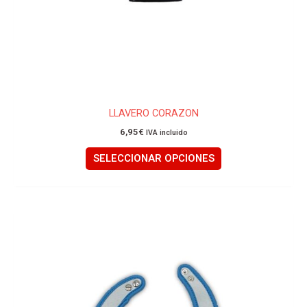
de
producto
LLAVERO CORAZON
6,95
€
IVA incluido
SELECCIONAR OPCIONES
Este
producto
tiene
múltiples
variantes.
Las