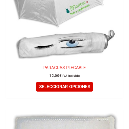
elegir
en
la
página
de
producto
PARAGUAS PLEGABLE
12,00
€
IVA incluido
SELECCIONAR OPCIONES
Este
producto
tiene