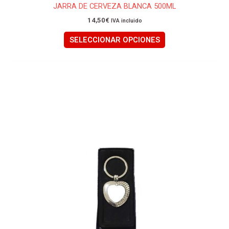
JARRA DE CERVEZA BLANCA 500ML
14,50
€
IVA incluido
SELECCIONAR OPCIONES
Este
producto
tiene
múltiples
variantes.
Las
opciones
se
pueden
elegir
en
la
página