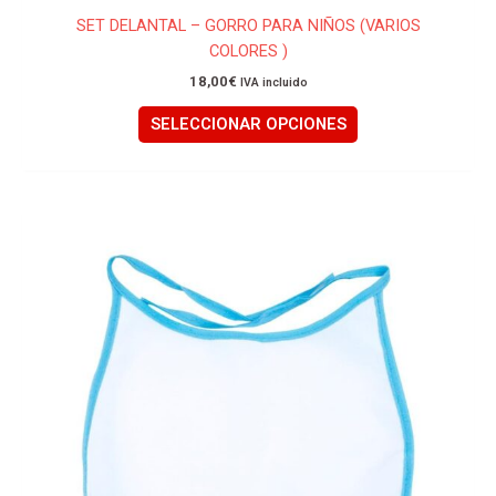
SET DELANTAL – GORRO PARA NIÑOS (VARIOS
COLORES )
18,00
€
IVA incluido
SELECCIONAR OPCIONES
Este
producto
tiene
múltiples
variantes.
Las
opciones
se
pueden
elegir
en