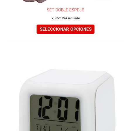
pueden
elegir
SET DOBLE ESPEJO
en
7,95
€
IVA incluido
la
página
SELECCIONAR OPCIONES
de
producto
Este
producto
tiene
múltiples
variantes.
Las
opciones
se
pueden
elegir
en
la