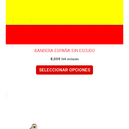
Las
opciones
se
pueden
elegir
en
la
página
BANDERA ESPAÑA SIN ESCUDO
de
8,00
€
IVA incluido
producto
SELECCIONAR OPCIONES
Este
producto
tiene
múltiples
variantes.
Las