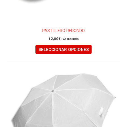
producto
PASTILLERO REDONDO
12,00
€
IVA incluido
SELECCIONAR OPCIONES
Este
producto
tiene
múltiples
variantes.
Las
opciones
se
pueden