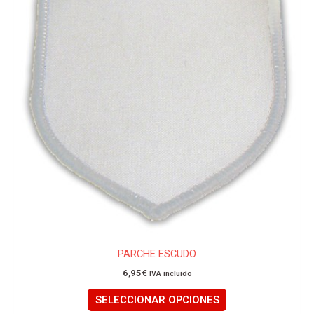
múltiples
variantes.
Las
opciones
se
pueden
elegir
en
la
página
de
producto
PARCHE ESCUDO
6,95
€
IVA incluido
SELECCIONAR OPCIONES