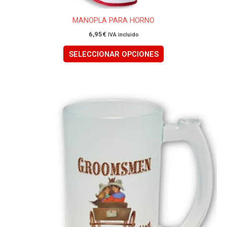
MANOPLA PARA HORNO
6,95
€
IVA incluido
SELECCIONAR OPCIONES
Este
producto
tiene
múltiples
variantes.
Las
opciones
se
pueden
elegir
en
la