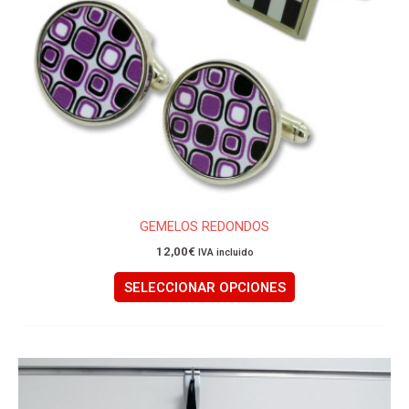
pueden
elegir
en
la
página
de
producto
GEMELOS REDONDOS
12,00
€
IVA incluido
SELECCIONAR OPCIONES
Este
producto