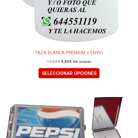
la
página
de
producto
TAZA BLANCA PREMIUM + ENVIO
13,50
€
0,00
€
IVA incluido
SELECCIONAR OPCIONES
Este
producto
tiene
múltiples
variantes.
Las