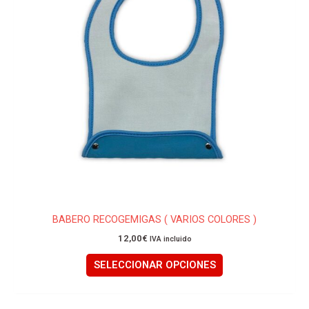
opciones
se
pueden
elegir
en
la
página
de
producto
BABERO RECOGEMIGAS ( VARIOS COLORES )
12,00
€
IVA incluido
SELECCIONAR OPCIONES