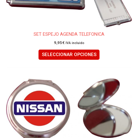
opciones
se
pueden
elegir
en
SET ESPEJO AGENDA TELEFONICA
la
9,95
€
IVA incluido
página
de
SELECCIONAR OPCIONES
producto
Este
producto
tiene
múltiples
variantes.
Las
opciones
se