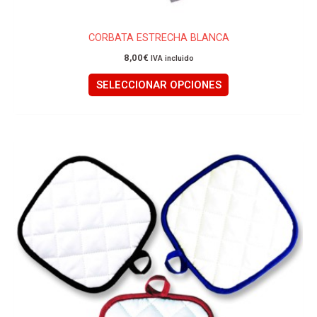
CORBATA ESTRECHA BLANCA
8,00
€
IVA incluido
SELECCIONAR OPCIONES
Este
producto
tiene
múltiples
variantes.
Las
opciones
se
pueden
elegir
en