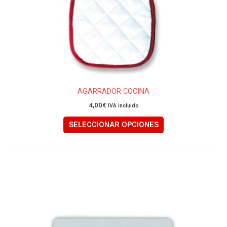
la
página
de
producto
AGARRADOR COCINA
4,00
€
IVA incluido
SELECCIONAR OPCIONES
Este
producto
tiene
múltiples
variantes.