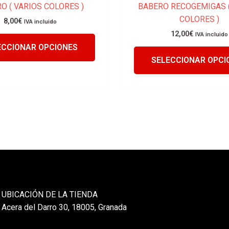
O ( VARIOS COLORES )
BABERO RECOGEMIGAS (
producto
COLORES )
8,00
€
IVA incluido
12,00
€
IVA incluido
ECCIONAR OPCIONES
SELECCIONAR OPCI
UBICACIÓN DE LA TIENDA
Acera del Darro 30, 18005, Granada