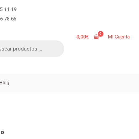
5 11 19
6 78 65
0,00
€
MI Cuenta
a
s
Blog
do