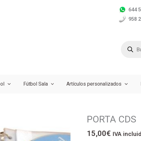
644 5
958 2
Búsqued
de
producto
ol
Fútbol Sala
Artículos personalizados
PORTA CDS
PORTA
CDS
15,00
€
cantidad
IVA inclui