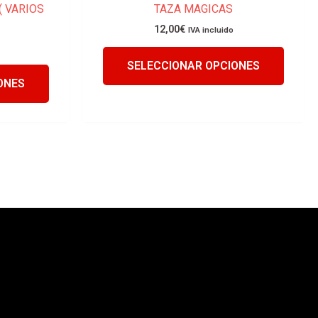
 VARIOS
TAZA MAGICAS
producto
produc
12,00
€
IVA incluido
SELECCIONAR OPCIONES
ONES