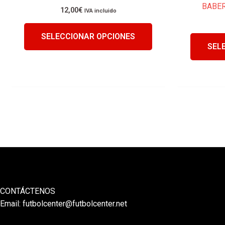
BABER
producto
12,00
€
IVA incluido
SELECCIONAR OPCIONES
SEL
CONTÁCTENOS
Email:
futbolcenter@futbolcenter.net