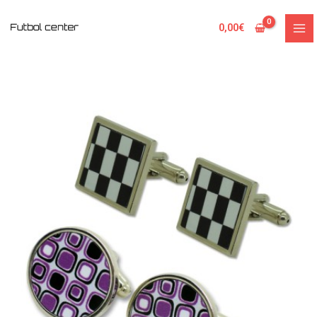
Ir
al
0,00
€
contenido