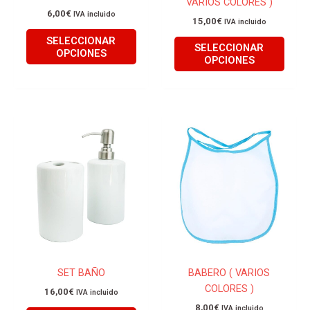
VARIOS COLORES )
en
en
6,00
€
IVA incluido
la
la
15,00
€
IVA incluido
página
págin
SELECCIONAR
SELECCIONAR
de
de
OPCIONES
OPCIONES
producto
produ
Este
Este
producto
produ
tiene
tiene
múltiples
múlti
variantes.
varian
Las
Las
opciones
opcio
se
se
pueden
pued
elegir
elegir
SET BAÑO
BABERO ( VARIOS
en
en
COLORES )
16,00
€
IVA incluido
la
la
8,00
€
IVA incluido