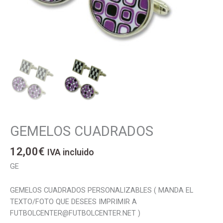
GEMELOS CUADRADOS
GEMELOS
CUADRADOS
12,00
€
cantidad
IVA incluido
GE
GEMELOS CUADRADOS PERSONALIZABLES ( MANDA EL
TEXTO/FOTO QUE DESEES IMPRIMIR A
FUTBOLCENTER@FUTBOLCENTER.NET )