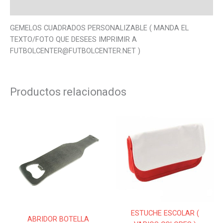
Valoraciones (0)
GEMELOS CUADRADOS PERSONALIZABLE ( MANDA EL
TEXTO/FOTO QUE DESEES IMPRIMIR A
FUTBOLCENTER@FUTBOLCENTER.NET )
Productos relacionados
Este
Este
producto
produ
tiene
tiene
múltiples
múlti
variantes.
varian
Las
Las
opciones
opcio
se
se
pueden
pued
ESTUCHE ESCOLAR (
elegir
elegir
ABRIDOR BOTELLA