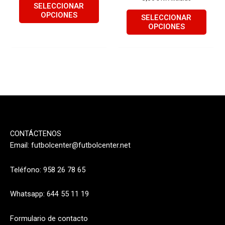
página
págin
SELECCIONAR
de
de
OPCIONES
SELECCIONAR
producto
produ
OPCIONES
CONTÁCTENOS
Email:
futbolcenter@futbolcenter.net
Teléfono: 958 26 78 65
Whatsapp: 644 55 11 19
Formulario de contacto