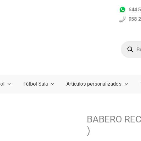
644 5
958 2
Búsqued
de
producto
ol
Fútbol Sala
Artículos personalizados
BABERO REC
BABERO
RECOGEMIGAS
)
(
VARIOS