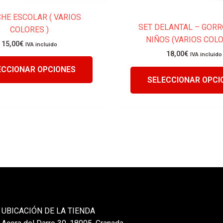
página
HE ESCOLAR ( VARIOS
de
SET DELANTAL – GORR
COLORES )
producto
NIÑOS (VARIOS COLO
15,00
€
IVA incluido
18,00
€
IVA incluido
ECCIONAR OPCIONES
SELECCIONAR OPCI
UBICACIÓN DE LA TIENDA