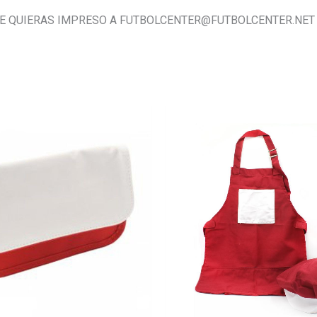
E QUIERAS IMPRESO A FUTBOLCENTER@FUTBOLCENTER.NET
Este
producto
tiene
múltiples
variantes.
Las
opciones
se
pueden
elegir
en
la