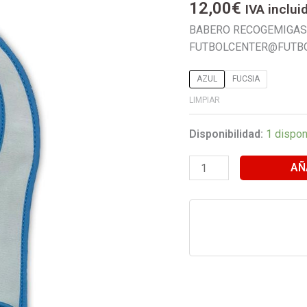
12,00
€
IVA inclui
COLORES
BABERO RECOGEMIGAS 
)
FUTBOLCENTER@FUTBO
cantidad
AZUL
FUCSIA
LIMPIAR
Disponibilidad:
1 dispon
AÑ