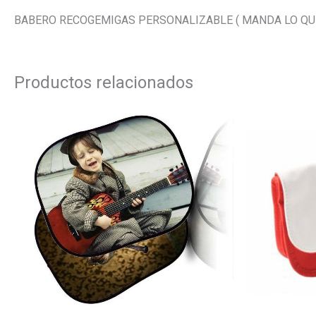
BABERO RECOGEMIGAS PERSONALIZABLE ( MANDA LO QU
Productos relacionados
Este
producto
tiene
múltiples
variantes.
Las
opciones
se
pueden
elegir
en
la