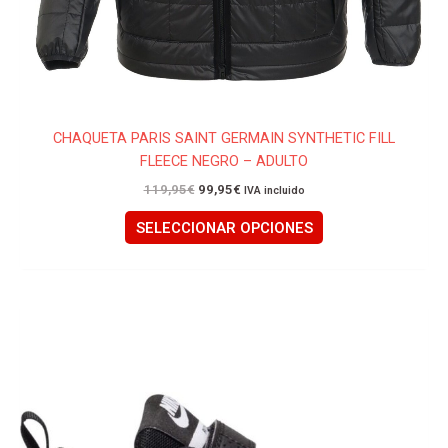
CHAQUETA PARIS SAINT GERMAIN SYNTHETIC FILL
FLEECE NEGRO – ADULTO
119,95
€
99,95
€
IVA incluido
SELECCIONAR OPCIONES
Este
producto
tiene
múltiples
variantes.
Las