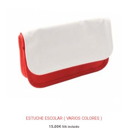
producto
tiene
múltiples
variantes.
Las
opciones
se
pueden
elegir
en
la
página
de
producto
ESTUCHE ESCOLAR ( VARIOS COLORES )
15,00
€
IVA incluido