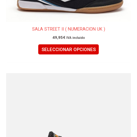
la
página
de
producto
SALA STREET II ( NUMERACION UK )
49,95
€
IVA incluido
SELECCIONAR OPCIONES
Este
producto
tiene
múltiples
variantes.
Las
opciones
se
pueden