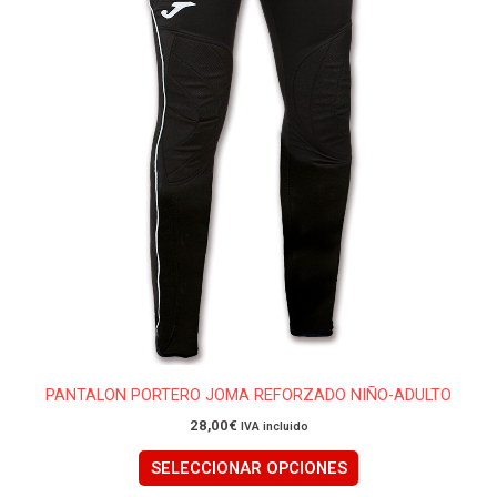
elegir
en
la
página
de
producto
PANTALON PORTERO JOMA REFORZADO NIÑO-ADULTO
28,00
€
IVA incluido
SELECCIONAR OPCIONES