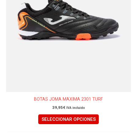
elegir
en
la
página
de
producto
BOTAS JOMA MAXIMA 2301 TURF
39,95
€
IVA incluido
SELECCIONAR OPCIONES