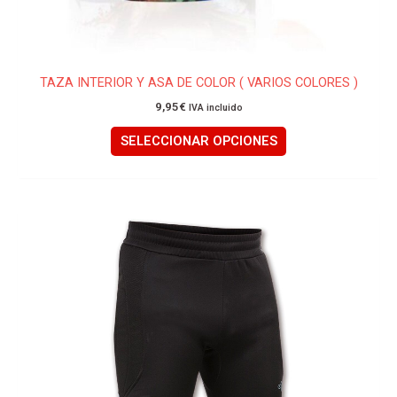
TAZA INTERIOR Y ASA DE COLOR ( VARIOS COLORES )
9,95
€
IVA incluido
SELECCIONAR OPCIONES
Este
producto
tiene
múltiples
variantes.
Las
opciones
se
pueden