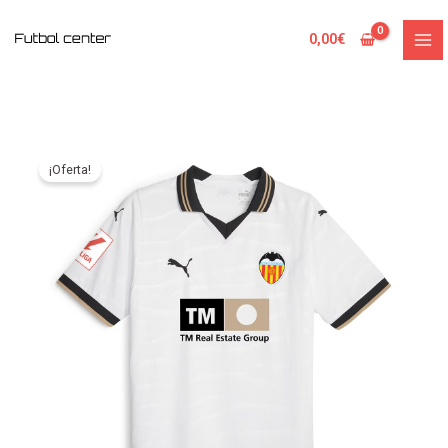
Ir
al
0,00
€
contenido
¡Oferta!