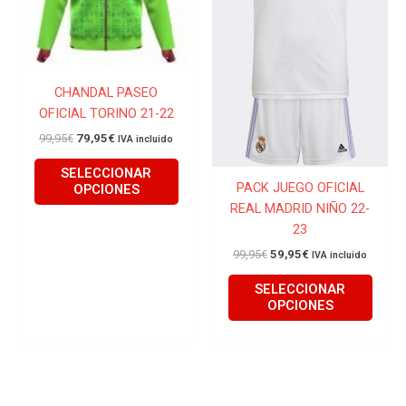
Las
Las
opciones
opcio
se
se
pueden
pued
CHANDAL PASEO
elegir
elegir
OFICIAL TORINO 21-22
en
en
la
la
99,95
€
79,95
€
IVA incluido
página
págin
SELECCIONAR
de
de
PACK JUEGO OFICIAL
OPCIONES
producto
produ
REAL MADRID NIÑO 22-
23
99,95
€
59,95
€
IVA incluido
SELECCIONAR
OPCIONES