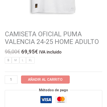
El
El
CAMISETA OFICIAL PUMA
CAMISETA
precio
precio
OFICIAL
VALENCIA 24-25 HOME ADULTO
original
actual
PUMA
era:
es:
VALENCIA
95,00
€
69,95
€
IVA incluido
95,00€.
69,95€.
24-
25
S
M
L
XL
HOME
ADULTO
cantidad
AÑADIR AL CARRITO
Métodos de pago