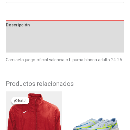
Descripción
Información adicional
Valoraciones (0)
Camiseta juego oficial valencia c.f. puma blanca adulto 24-25
Productos relacionados
El
El
Este
Este
precio
precio
producto
produ
¡Oferta!
¡Oferta!
original
actual
tiene
tiene
era:
es:
25,00€.
22,50€.
múltiples
múlti
variantes.
varian
Las
Las