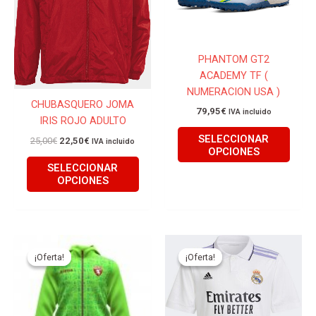
opciones
opcio
se
se
pueden
pued
PHANTOM GT2
elegir
elegir
ACADEMY TF (
en
en
NUMERACION USA )
la
la
CHUBASQUERO JOMA
página
págin
79,95
€
IVA incluido
IRIS ROJO ADULTO
de
de
SELECCIONAR
producto
produ
25,00
€
22,50
€
IVA incluido
OPCIONES
SELECCIONAR
OPCIONES
El
El
El
El
Este
Este
precio
precio
precio
precio
producto
produ
¡Oferta!
¡Oferta!
¡Oferta!
¡Oferta!
original
actual
original
actual
tiene
tiene
era:
es:
era:
es:
99,95€.
79,95€.
99,95€.
59,95€.
múltiples
múlti
variantes.
varian