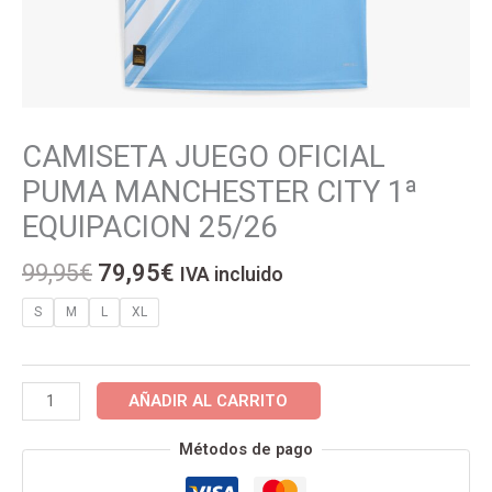
El
El
CAMISETA JUEGO OFICIAL
CAMISETA
precio
precio
JUEGO
PUMA MANCHESTER CITY 1ª
original
actual
OFICIAL
EQUIPACION 25/26
era:
es:
PUMA
99,95€.
79,95€.
MANCHESTER
99,95
€
79,95
€
IVA incluido
CITY
1ª
S
M
L
XL
EQUIPACION
25/26
cantidad
AÑADIR AL CARRITO
Métodos de pago