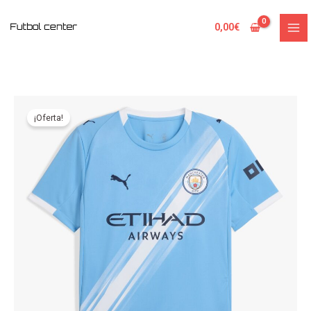
Ir
al
0,00
€
contenido
¡Oferta!