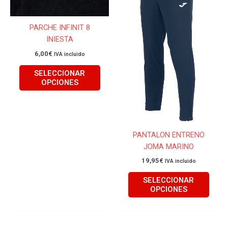
múltiples
múlti
variantes.
varian
Las
Las
PARCHE INFINIT 8
opciones
opcio
INIESTA
se
se
6,00
€
IVA incluido
pueden
pued
elegir
elegir
SELECCIONAR
OPCIONES
en
en
la
la
página
págin
de
de
producto
produ
PANTALON ENTRENO
JOMA MARINO
19,95
€
IVA incluido
SELECCIONAR
OPCIONES