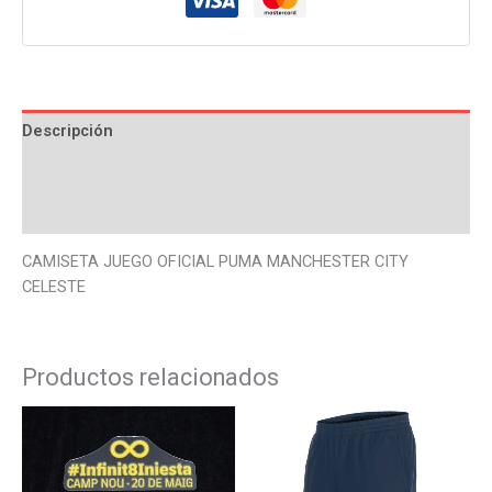
Descripción
Información adicional
Valoraciones (0)
CAMISETA JUEGO OFICIAL PUMA MANCHESTER CITY
CELESTE
Productos relacionados
Este
Este
producto
produ
tiene
tiene