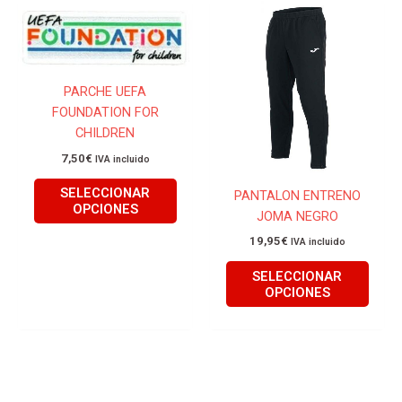
Este
Este
producto
produ
tiene
tiene
múltiples
múlti
PARCHE UEFA
variantes.
varian
FOUNDATION FOR
Las
Las
CHILDREN
opciones
opcio
se
se
7,50
€
IVA incluido
pueden
pued
SELECCIONAR
PANTALON ENTRENO
elegir
elegir
OPCIONES
JOMA NEGRO
en
en
la
la
19,95
€
IVA incluido
página
págin
SELECCIONAR
de
de
OPCIONES
producto
produ