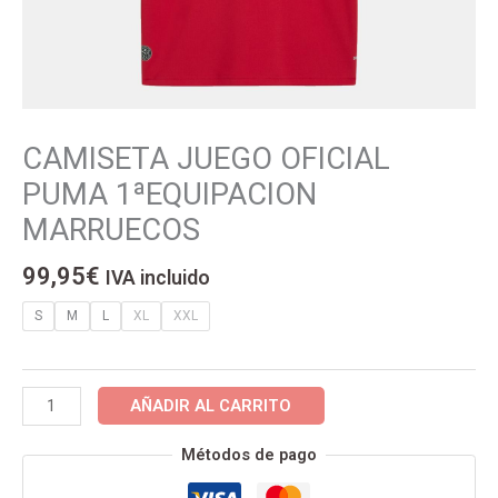
CAMISETA JUEGO OFICIAL
CAMISETA
JUEGO
PUMA 1ªEQUIPACION
OFICIAL
MARRUECOS
PUMA
1ªEQUIPACION
99,95
€
IVA incluido
MARRUECOS
cantidad
S
M
L
XL
XXL
AÑADIR AL CARRITO
Métodos de pago