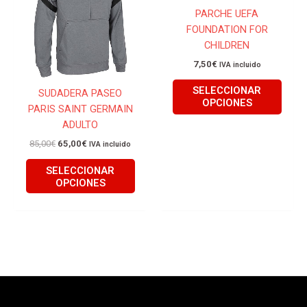
PARCHE UEFA
variantes.
varian
FOUNDATION FOR
Las
Las
CHILDREN
opciones
opcio
se
se
7,50
€
IVA incluido
pueden
pued
SELECCIONAR
SUDADERA PASEO
elegir
elegir
OPCIONES
PARIS SAINT GERMAIN
en
en
ADULTO
la
la
página
págin
85,00
€
65,00
€
IVA incluido
de
de
SELECCIONAR
producto
produ
OPCIONES