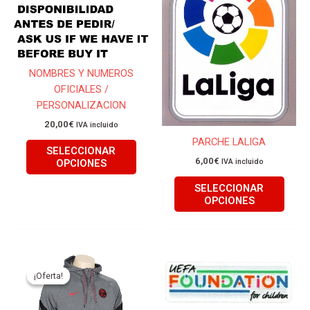
múltiples
múlti
variantes.
varian
Las
Las
opciones
opcio
se
se
NOMBRES Y NUMEROS
pueden
pued
OFICIALES /
elegir
elegir
PERSONALIZACION
en
en
20,00
€
IVA incluido
la
la
PARCHE LALIGA
página
págin
SELECCIONAR
de
de
6,00
€
OPCIONES
IVA incluido
producto
produ
SELECCIONAR
OPCIONES
El
El
Este
Este
precio
precio
producto
produ
¡Oferta!
¡Oferta!
original
actual
tiene
tiene
era:
es:
85,00€.
65,00€.
múltiples
múlti