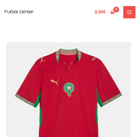
Ir
al
0,00
€
contenido