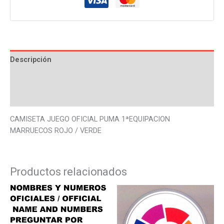
Descripción
Información adicional
Valoraciones (0)
CAMISETA JUEGO OFICIAL PUMA 1ªEQUIPACION
MARRUECOS ROJO / VERDE
Productos relacionados
Este
Este
producto
produ
tiene
tiene