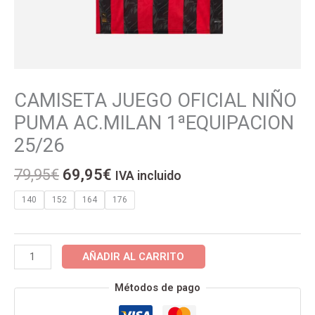
El
El
CAMISETA JUEGO OFICIAL NIÑO
CAMISETA
precio
precio
JUEGO
PUMA AC.MILAN 1ªEQUIPACION
original
actual
OFICIAL
25/26
era:
es:
NIÑO
79,95€.
69,95€.
PUMA
79,95
€
69,95
€
IVA incluido
AC.MILAN
1ªEQUIPACION
140
152
164
176
25/26
cantidad
AÑADIR AL CARRITO
Métodos de pago