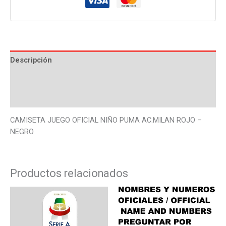
Descripción
Información adicional
Valoraciones (0)
CAMISETA JUEGO OFICIAL NIÑO PUMA AC.MILAN ROJO –
NEGRO
Productos relacionados
Este
Este
producto
produ
tiene
tiene