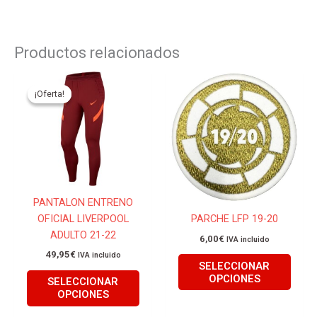
Productos relacionados
Este
Este
producto
produ
¡Oferta!
¡Oferta!
tiene
tiene
múltiples
múlti
variantes.
varian
Las
Las
opciones
opcio
se
se
PANTALON ENTRENO
pueden
pued
OFICIAL LIVERPOOL
PARCHE LFP 19-20
elegir
elegir
ADULTO 21-22
6,00
€
IVA incluido
en
en
49,95
€
IVA incluido
la
la
SELECCIONAR
página
págin
OPCIONES
SELECCIONAR
de
de
OPCIONES
producto
produ