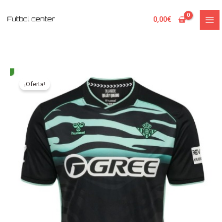
Ir
al
0,00
€
contenido
¡Oferta!