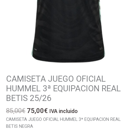
El
El
CAMISETA JUEGO OFICIAL
CAMISETA
precio
precio
JUEGO
HUMMEL 3ª EQUIPACION REAL
original
actual
OFICIAL
BETIS 25/26
era:
es:
HUMMEL
85,00€.
75,00€.
3ª
85,00
€
75,00
€
IVA incluido
EQUIPACION
REAL
CAMISETA JUEGO OFICIAL HUMMEL 3ª EQUIPACION REAL
BETIS
BETIS NEGRA
25/26