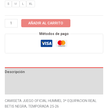
cantidad
S
M
L
XL
AÑADIR AL CARRITO
Métodos de pago
Descripción
Información adicional
Valoraciones (0)
CAMISETA JUEGO OFICIAL HUMMEL 3ª EQUIPACION REAL
BETIS NEGRA, TEMPORADA 25-26