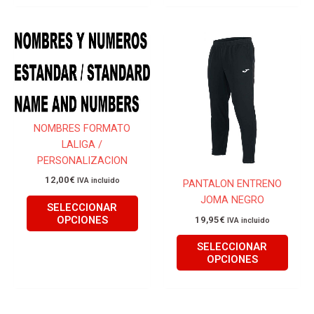
Este
Este
producto
produ
tiene
tiene
múltiples
múlti
variantes.
varian
Las
Las
NOMBRES FORMATO
opciones
opcio
LALIGA /
se
se
PERSONALIZACION
pueden
pued
12,00
€
IVA incluido
PANTALON ENTRENO
elegir
elegir
JOMA NEGRO
en
en
SELECCIONAR
la
la
OPCIONES
19,95
€
IVA incluido
página
págin
SELECCIONAR
de
de
OPCIONES
producto
produ