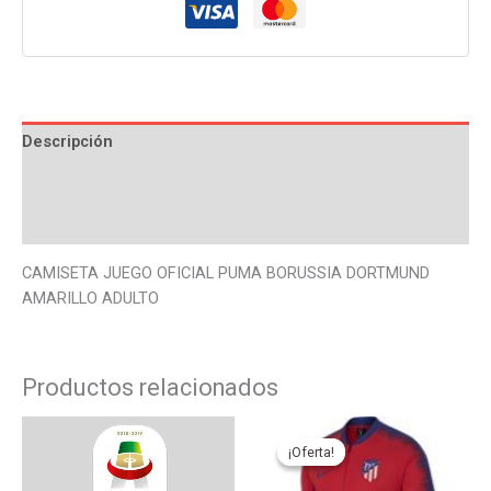
Descripción
Información adicional
Valoraciones (0)
CAMISETA JUEGO OFICIAL PUMA BORUSSIA DORTMUND
AMARILLO ADULTO
Productos relacionados
El
El
Este
Este
precio
precio
producto
produ
¡Oferta!
¡Oferta!
original
actual
tiene
tiene
era:
es: