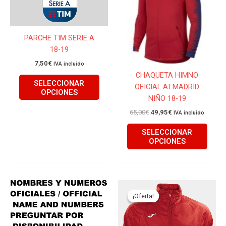
65,00€.
49,95€.
múltiples
múlti
variantes.
varian
Las
Las
PARCHE TIM SERIE A
opciones
opcio
18-19
se
se
pueden
pued
7,50
€
IVA incluido
CHAQUETA HIMNO
elegir
elegir
SELECCIONAR
OFICIAL AT.MADRID
en
en
OPCIONES
NIÑO 18-19
la
la
página
págin
65,00
€
49,95
€
IVA incluido
de
de
SELECCIONAR
producto
produ
OPCIONES
El
El
Este
Este
precio
precio
producto
produ
¡Oferta!
¡Oferta!
original
actual
tiene
tiene
era:
es:
25,00€.
22,50€.
múltiples
múlti