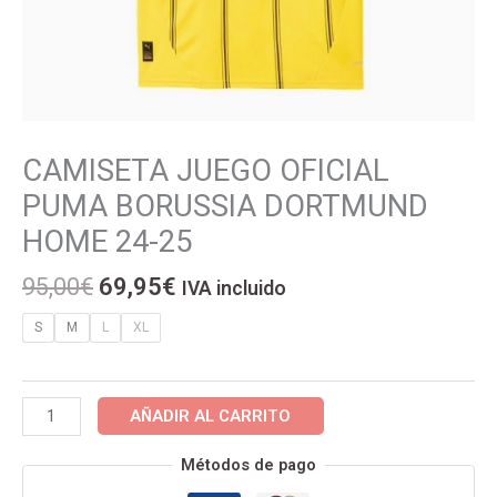
El
El
CAMISETA JUEGO OFICIAL
CAMISETA
precio
precio
JUEGO
PUMA BORUSSIA DORTMUND
original
actual
OFICIAL
HOME 24-25
era:
es:
PUMA
95,00€.
69,95€.
BORUSSIA
95,00
€
69,95
€
IVA incluido
DORTMUND
HOME
S
M
L
XL
24-
25
cantidad
AÑADIR AL CARRITO
Métodos de pago