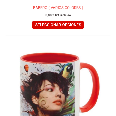
BABERO ( VARIOS COLORES )
8,00
€
IVA incluido
SELECCIONAR OPCIONES
Este
producto
tiene
múltiples
variantes.
Las
opciones
se
pueden
elegir
en
la