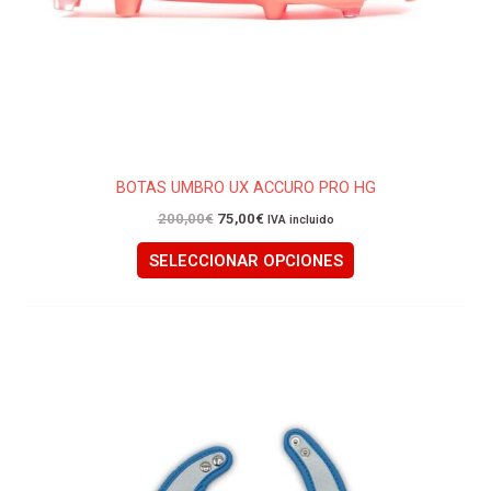
la
página
de
producto
BOTAS UMBRO UX ACCURO PRO HG
200,00
€
75,00
€
IVA incluido
SELECCIONAR OPCIONES
Este
producto
tiene
múltiples
variantes.
Las