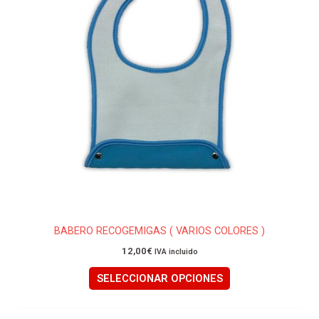
opciones
se
pueden
elegir
en
la
página
de
producto
BABERO RECOGEMIGAS ( VARIOS COLORES )
12,00
€
IVA incluido
SELECCIONAR OPCIONES