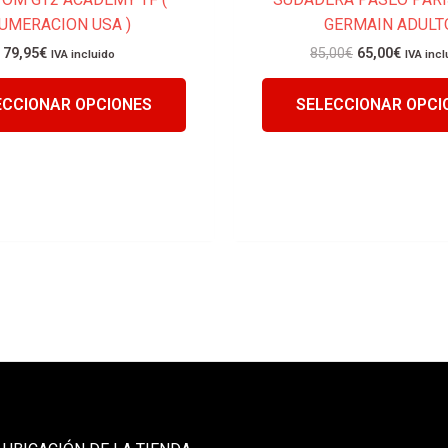
UMERACION USA )
GERMAIN ADULT
producto
79,95
€
85,00
€
65,00
€
IVA incluido
IVA incl
ECCIONAR OPCIONES
SELECCIONAR OPCI