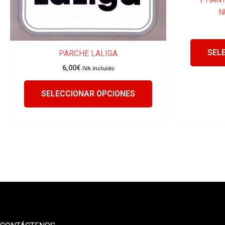
N
producto
SEL
PARCHE LALIGA
6,00
€
IVA incluido
SELECCIONAR OPCIONES