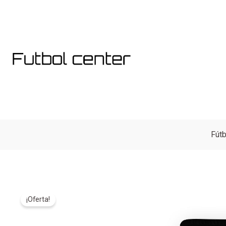
Ir
al
contenido
Fútb
¡Oferta!