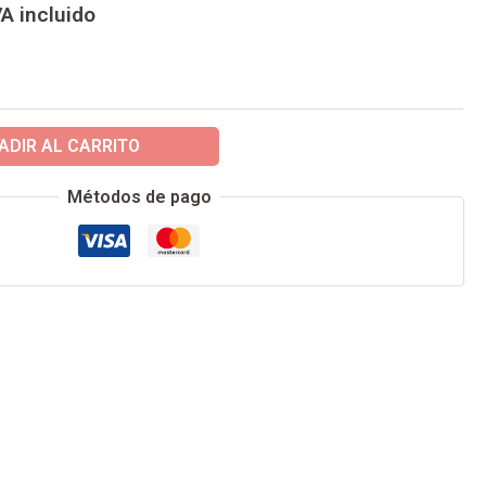
VA incluido
9,95€.
ADIR AL CARRITO
Métodos de pago