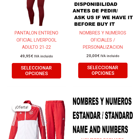
múltiples
múlti
variantes.
varian
Las
Las
opciones
opcio
se
se
NOMBRES Y NUMEROS
PANTALON ENTRENO
pueden
pued
OFICIALES /
OFICIAL LIVERPOOL
elegir
elegir
PERSONALIZACION
ADULTO 21-22
en
en
20,00
€
49,95
€
IVA incluido
IVA incluido
la
la
página
págin
SELECCIONAR
SELECCIONAR
de
de
OPCIONES
OPCIONES
producto
produ
El
El
Este
Este
precio
precio
producto
produ
¡Oferta!
¡Oferta!
original
actual
tiene
tiene
era:
es:
89,95€.
75,00€.
múltiples
múlti
variantes.
varian
Las
Las