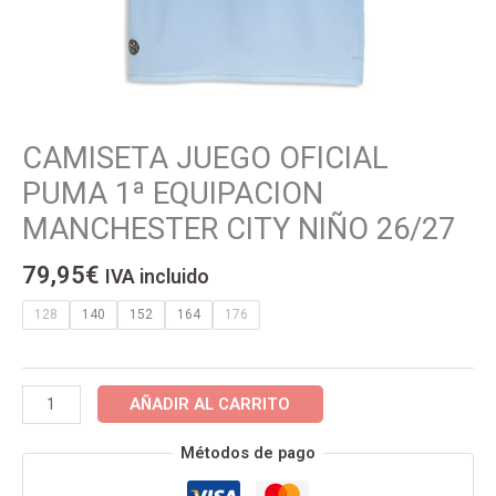
CAMISETA JUEGO OFICIAL
CAMISETA
JUEGO
PUMA 1ª EQUIPACION
OFICIAL
MANCHESTER CITY NIÑO 26/27
PUMA
1ª
79,95
€
IVA incluido
EQUIPACION
MANCHESTER
128
140
152
164
176
CITY
NIÑO
26/27
AÑADIR AL CARRITO
cantidad
Métodos de pago