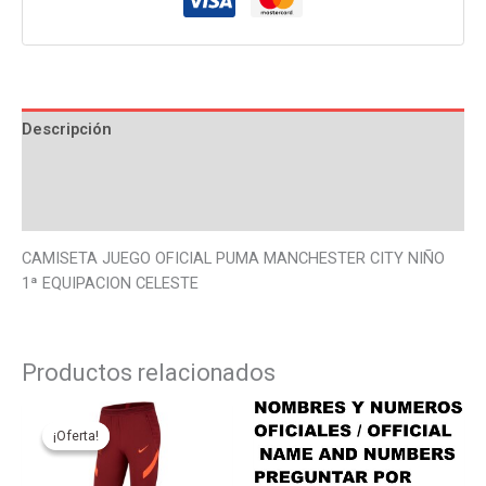
Descripción
Información adicional
Valoraciones (0)
CAMISETA JUEGO OFICIAL PUMA MANCHESTER CITY NIÑO
1ª EQUIPACION CELESTE
Productos relacionados
Este
Este
producto
produ
¡Oferta!
¡Oferta!
tiene
tiene