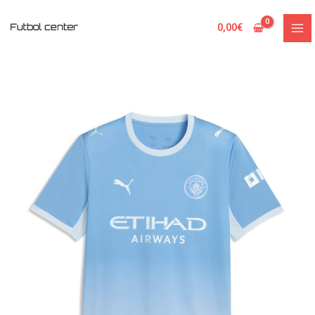
Ir
al
0,00
€
contenido