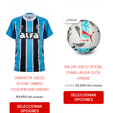
El
El
Este
Este
precio
precio
producto
produ
¡Oferta!
¡Oferta!
original
actual
tiene
tiene
era:
es:
29,95€.
25,00€.
múltiples
múlti
variantes.
varian
Las
Las
opciones
opcio
se
se
pueden
pued
BALON JUEGO OFICIAL
elegir
elegir
PUMA LALIGA 25/26
en
en
CAMISETA JUEGO
HYBRID
la
la
OFICIAL UMBRO
página
págin
29,95
€
25,00
€
IVA incluido
1ªEQUIPACION GREMIO
de
de
SELECCIONAR
producto
produ
89,95
€
IVA incluido
OPCIONES
SELECCIONAR
OPCIONES