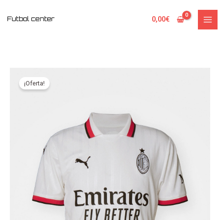
Ir
al
0,00
€
contenido
¡Oferta!