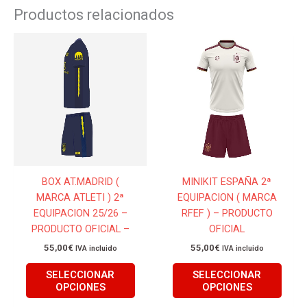
Productos relacionados
Este
Este
producto
produ
tiene
tiene
múltiples
múlti
variantes.
varian
Las
Las
opciones
opcio
se
se
pueden
pued
BOX AT.MADRID (
MINIKIT ESPAÑA 2ª
elegir
elegir
MARCA ATLETI ) 2ª
EQUIPACION ( MARCA
en
en
EQUIPACION 25/26 –
RFEF ) – PRODUCTO
la
la
PRODUCTO OFICIAL –
OFICIAL
página
págin
de
de
55,00
€
55,00
€
IVA incluido
IVA incluido
producto
produ
SELECCIONAR
SELECCIONAR
OPCIONES
OPCIONES