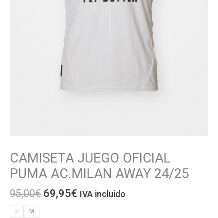
El
El
CAMISETA JUEGO OFICIAL
CAMISETA
precio
precio
JUEGO
PUMA AC.MILAN AWAY 24/25
original
actual
OFICIAL
era:
es:
PUMA
95,00
€
69,95
€
IVA incluido
95,00€.
69,95€.
AC.MILAN
AWAY
S
M