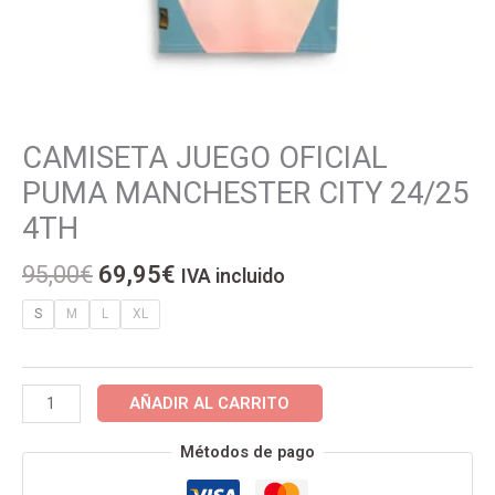
El
El
CAMISETA JUEGO OFICIAL
CAMISETA
precio
precio
JUEGO
PUMA MANCHESTER CITY 24/25
original
actual
OFICIAL
4TH
era:
es:
PUMA
95,00€.
69,95€.
MANCHESTER
95,00
€
69,95
€
IVA incluido
CITY
24/25
S
M
L
XL
4TH
cantidad
AÑADIR AL CARRITO
Métodos de pago