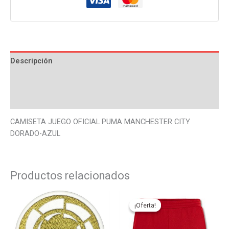
Descripción
Información adicional
Valoraciones (0)
CAMISETA JUEGO OFICIAL PUMA MANCHESTER CITY
DORADO-AZUL
Productos relacionados
El
El
Este
Este
precio
precio
producto
produ
¡Oferta!
¡Oferta!
original
actual
tiene
tiene
era:
es:
19,95€.
18,00€.