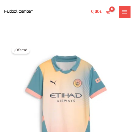
Ir
al
0,00
€
contenido
¡Oferta!