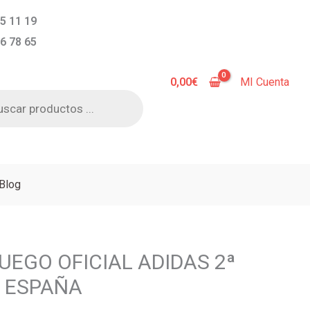
5 11 19
6 78 65
0,00
€
MI Cuenta
a
s
Blog
UEGO OFICIAL ADIDAS 2ª
 ESPAÑA