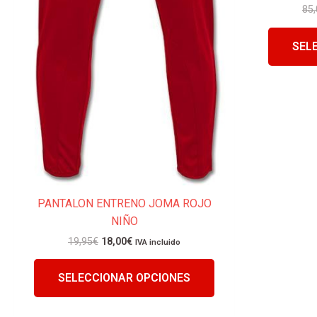
85,
SEL
PANTALON ENTRENO JOMA ROJO
NIÑO
19,95
€
18,00
€
IVA incluido
SELECCIONAR OPCIONES