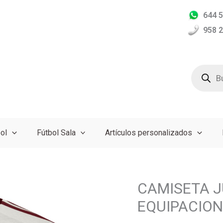
644 5
958 2
Búsqued
de
producto
ol
Fútbol Sala
Artículos personalizados
CAMISETA J
EQUIPACION