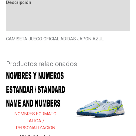
Descripción
Información adicional
Valoraciones (0)
CAMISETA JUEGO OFICIAL ADIDAS JAPON AZUL
Productos relacionados
Este
Este
producto
produ
tiene
tiene
múltiples
múlti
variantes.
varian
Las
Las
NOMBRES FORMATO
opciones
opcio
LALIGA /
se
se
PERSONALIZACION
pueden
pued