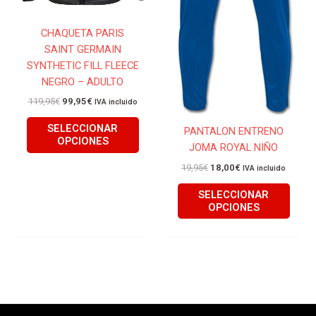
en
en
la
la
CHAQUETA PARIS
página
págin
SAINT GERMAIN
de
de
SYNTHETIC FILL FLEECE
producto
produ
NEGRO – ADULTO
119,95
€
99,95
€
IVA incluido
SELECCIONAR
PANTALON ENTRENO
OPCIONES
JOMA ROYAL NIÑO
19,95
€
18,00
€
IVA incluido
SELECCIONAR
OPCIONES