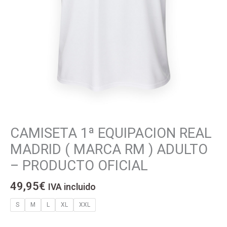
CAMISETA 1ª EQUIPACION REAL
CAMISETA
1ª
MADRID ( MARCA RM ) ADULTO
EQUIPACION
– PRODUCTO OFICIAL
REAL
MADRID
49,95
€
IVA incluido
(
MARCA
S
M
L
XL
XXL
RM
)