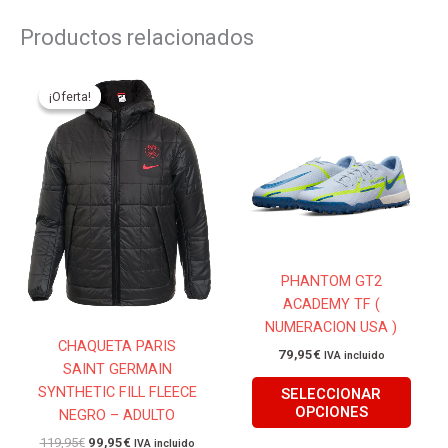
Productos relacionados
El
El
Este
Este
precio
precio
producto
produ
¡Oferta!
¡Oferta!
original
actual
tiene
tiene
era:
es:
119,95€.
99,95€.
múltiples
múlti
variantes.
varian
Las
Las
opciones
opcio
se
se
pueden
pued
PHANTOM GT2
elegir
elegir
ACADEMY TF (
en
en
NUMERACION USA )
la
la
CHAQUETA PARIS
página
págin
79,95
€
IVA incluido
SAINT GERMAIN
de
de
SYNTHETIC FILL FLEECE
SELECCIONAR
producto
produ
OPCIONES
NEGRO – ADULTO
119,95
€
99,95
€
IVA incluido