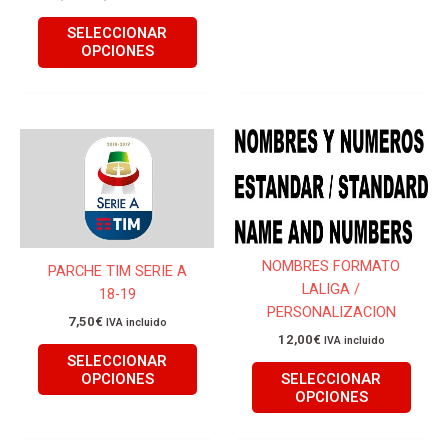
SELECCIONAR
OPCIONES
Este
Este
producto
produ
tiene
tiene
múltiples
múlti
variantes.
varian
Las
Las
NOMBRES FORMATO
PARCHE TIM SERIE A
opciones
opcio
LALIGA /
18-19
se
se
PERSONALIZACION
pueden
pued
7,50
€
IVA incluido
12,00
€
IVA incluido
elegir
elegir
SELECCIONAR
en
en
OPCIONES
SELECCIONAR
la
la
OPCIONES
página
págin
de
de