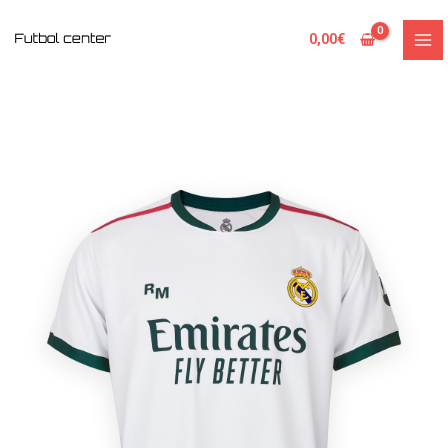
Ir
al
0,00
€
contenido