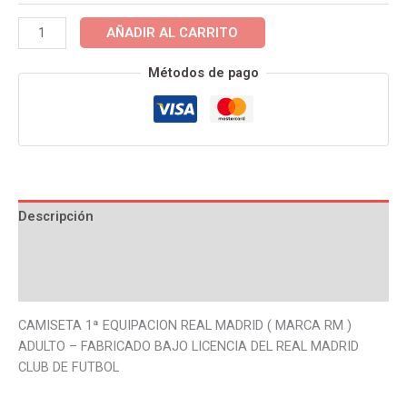
ADULTO
AÑADIR AL CARRITO
-
PRODUCTO
Métodos de pago
OFICIAL
cantidad
Descripción
Información adicional
Valoraciones (0)
CAMISETA 1ª EQUIPACION REAL MADRID ( MARCA RM )
ADULTO – FABRICADO BAJO LICENCIA DEL REAL MADRID
CLUB DE FUTBOL