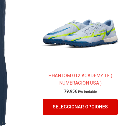
múltiples
múltip
variantes.
variant
Las
Las
opciones
opcion
se
se
pueden
puede
elegir
elegir
en
en
la
la
página
página
PHANTOM GT2 ACADEMY TF (
de
de
NUMERACION USA )
producto
produc
79,95
€
IVA incluido
SELECCIONAR OPCIONES