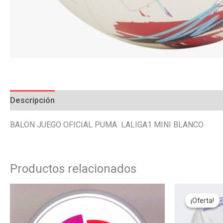
Descripción
Valoraciones (0)
BALON JUEGO OFICIAL PUMA LALIGA1 MINI BLANCO
Productos relacionados
Este
¡Oferta!
¡Oferta!
producto
tiene