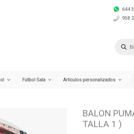
644 5
958 2
Búsqued
de
producto
ol
Fútbol Sala
Artículos personalizados
BALON PUMA 
BALON
PUMA
TALLA 1 )
OFICIAL
LALIGA1