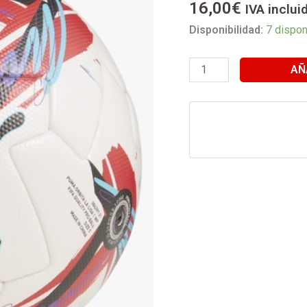
16,00
€
IVA inclui
MINI
Disponibilidad:
7 dispon
24-
25
(
AÑ
TALLA
1
)
cantidad