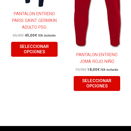
en
en
la
la
PANTALON ENTRENO
página
págin
PARIS SAINT GERMAIN
de
de
ADULTO PSG
producto
produ
65,00
€
45,00
€
IVA incluido
SELECCIONAR
OPCIONES
PANTALON ENTRENO
JOMA ROJO NIÑO
19,95
€
18,00
€
IVA incluido
SELECCIONAR
OPCIONES