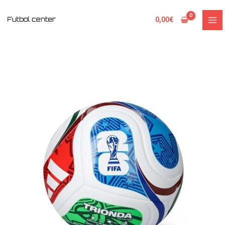
Ir
al
0,00
€
contenido