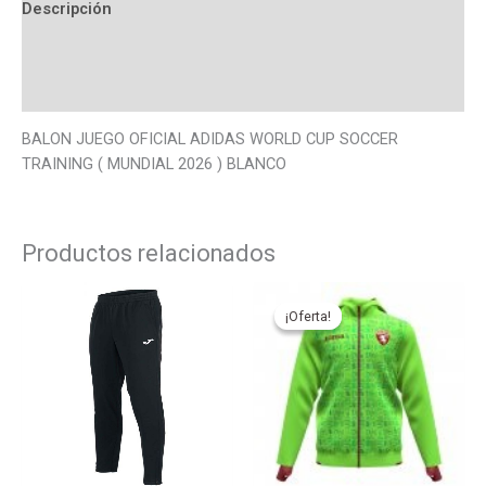
Descripción
Información adicional
Valoraciones (0)
BALON JUEGO OFICIAL ADIDAS WORLD CUP SOCCER
TRAINING ( MUNDIAL 2026 ) BLANCO
Productos relacionados
El
El
Este
Este
precio
precio
producto
produ
¡Oferta!
¡Oferta!
original
actual
tiene
tiene
era:
es:
99,95€.
79,95€.
múltiples
múlti
variantes.
varian
Las
Las
opciones
opcio
se
se