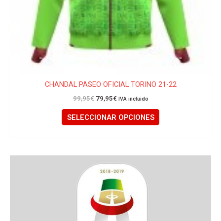
la
página
de
producto
CHANDAL PASEO OFICIAL TORINO 21-22
99,95
€
79,95
€
IVA incluido
SELECCIONAR OPCIONES
Este
producto
tiene
múltiples
variantes.
Las