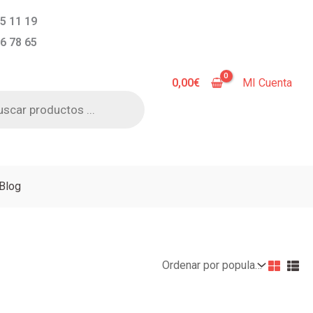
5 11 19
6 78 65
0,00
€
MI Cuenta
a
s
Blog