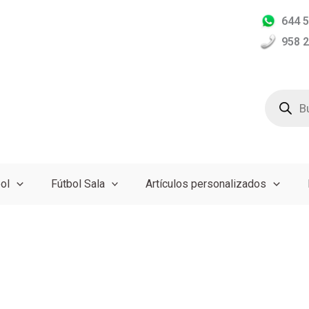
644 5
958 2
Búsqued
de
producto
ol
Fútbol Sala
Artículos personalizados