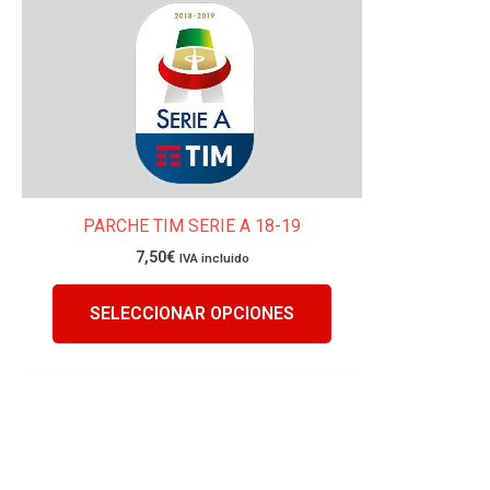
Este
producto
tiene
múltiples
variantes.
Las
opciones
se
pueden
PARCHE TIM SERIE A 18-19
elegir
7,50
€
IVA incluido
en
la
SELECCIONAR OPCIONES
página
de
producto