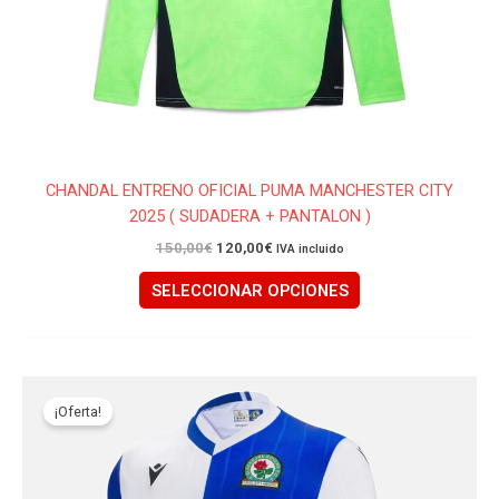
la
página
de
producto
CHANDAL ENTRENO OFICIAL PUMA MANCHESTER CITY
2025 ( SUDADERA + PANTALON )
150,00
€
120,00
€
IVA incluido
SELECCIONAR OPCIONES
El
El
Este
precio
precio
producto
¡Oferta!
original
actual
tiene
era:
es:
85,00€.
79,95€.
múltiples
variantes.