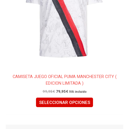
se
pueden
elegir
en
la
página
de
producto
CAMISETA JUEGO OFICIAL PUMA MANCHESTER CITY (
EDICION LIMITADA )
99,95
€
79,95
€
IVA incluido
SELECCIONAR OPCIONES
El
El
Este