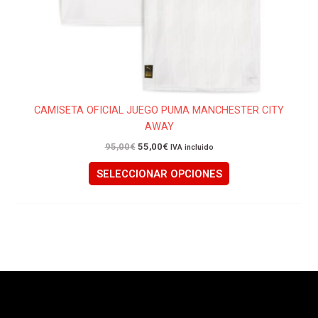
página
de
producto
CAMISETA OFICIAL JUEGO PUMA MANCHESTER CITY
AWAY
95,00
€
55,00
€
IVA incluido
SELECCIONAR OPCIONES