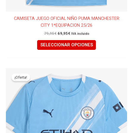
CAMISETA JUEGO OFICIAL NIÑO PUMA MANCHESTER
CITY 1ªEQUIPACION 25/26
79,95
€
69,95
€
IVA incluido
SELECCIONAR OPCIONES
El
El
Este
precio
precio
producto
¡Oferta!
original
actual
tiene
era:
es:
99,95€.
79,95€.
múltiples
variantes.
Las
opciones
se
pueden
elegir