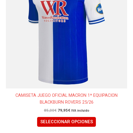
Las
opciones
se
pueden
elegir
en
la
página
de
producto
CAMISETA JUEGO OFICIAL MACRON 1ª EQUIPACION
BLACKBURN ROVERS 25/26
85,00
€
79,95
€
IVA incluido
SELECCIONAR OPCIONES