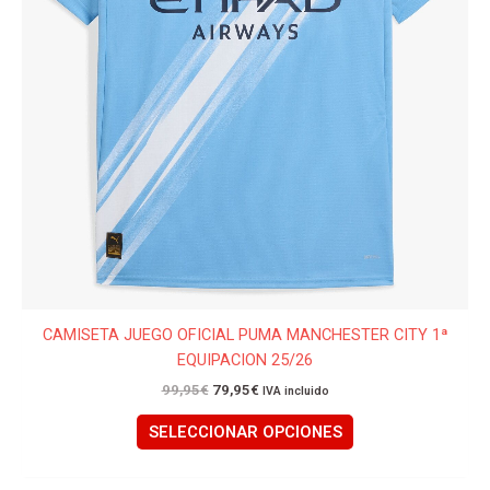
en
la
página
de
producto
CAMISETA JUEGO OFICIAL PUMA MANCHESTER CITY 1ª
EQUIPACION 25/26
99,95
€
79,95
€
IVA incluido
SELECCIONAR OPCIONES