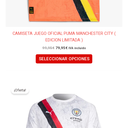
CAMISETA JUEGO OFICIAL PUMA MANCHESTER CITY (
EDICION LIMITADA )
99,95
€
79,95
€
IVA incluido
SELECCIONAR OPCIONES
El
El
Este
precio
precio
producto
¡Oferta!
original
actual
tiene
era:
es:
99,95€.
79,95€.
múltiples
variantes.
Las
opciones