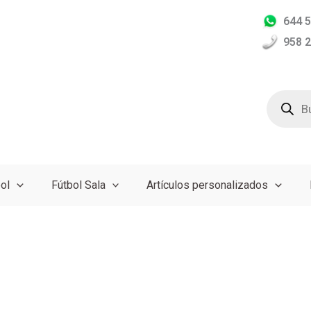
644 5
958 2
Búsqued
de
producto
ol
Fútbol Sala
Artículos personalizados