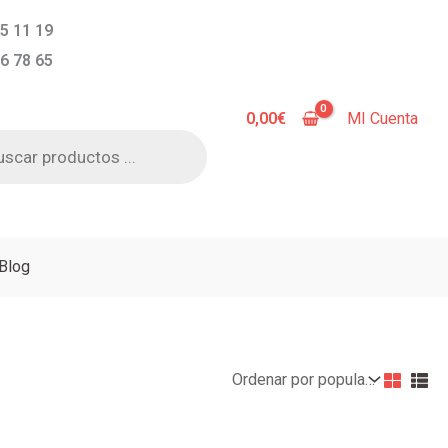
5 11 19
6 78 65
0,00
€
MI Cuenta
a
s
Blog