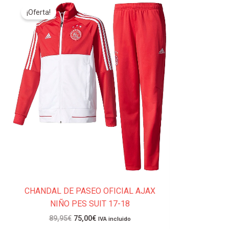
Este
precio
precio
¡Oferta!
producto
original
actual
tiene
era:
es:
89,95€.
75,00€.
múltiples
variantes.
Las
opciones
se
pueden
elegir
en
la
página
de
producto
CHANDAL DE PASEO OFICIAL AJAX
NIÑO PES SUIT 17-18
89,95
€
75,00
€
IVA incluido