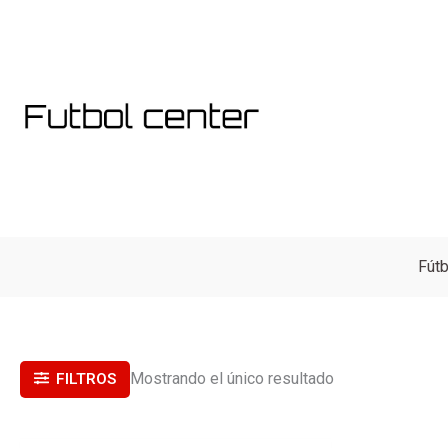
Ir
al
contenido
Fútb
Mostrando el único resultado
FILTROS
El
El