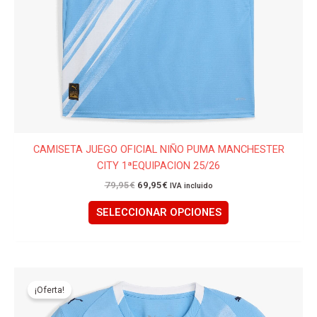
producto
CAMISETA JUEGO OFICIAL NIÑO PUMA MANCHESTER
CITY 1ªEQUIPACION 25/26
79,95
€
69,95
€
IVA incluido
SELECCIONAR OPCIONES
El
El
Este
precio
precio
producto
¡Oferta!
original
actual
tiene
era:
es: