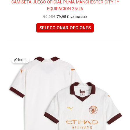
CAMISETA JUEGO OFICIAL PUMA MANCHESTER CITY 1ª
EQUIPACION 25/26
99,95
€
79,95
€
IVA incluido
SELECCIONAR OPCIONES
El
El
Este
precio
precio
producto
¡Oferta!
original
actual
tiene
era:
es:
95,00€.
55,00€.
múltiples
variantes.
Las
opciones
se
pueden
elegir
en
la