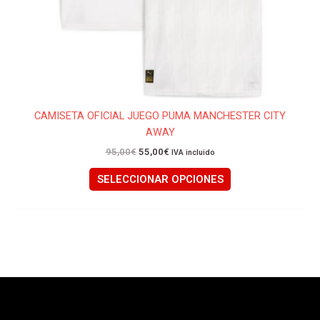
página
de
producto
CAMISETA OFICIAL JUEGO PUMA MANCHESTER CITY
AWAY
95,00
€
55,00
€
IVA incluido
SELECCIONAR OPCIONES