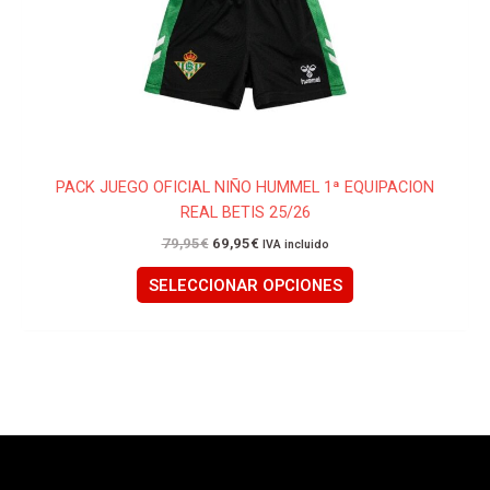
la
página
de
producto
PACK JUEGO OFICIAL NIÑO HUMMEL 1ª EQUIPACION
REAL BETIS 25/26
79,95
€
69,95
€
IVA incluido
SELECCIONAR OPCIONES