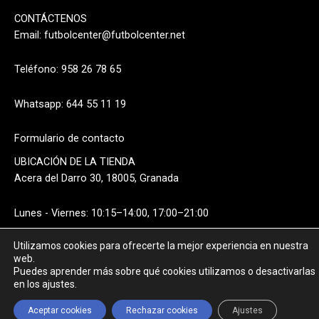
CONTÁCTENOS
Email:
futbolcenter@futbolcenter.net
Teléfono: 958 26 78 65
Whatsapp: 644 55 11 19
Formulario de contacto
UBICACIÓN DE LA TIENDA
Acera del Darro 30, 18005, Granada
Lunes - Viernes: 10:15–14:00, 17:00–21:00
Utilizamos cookies para ofrecerte la mejor experiencia en nuestra
Sábado: 10:15–14:00
web.
Puedes aprender más sobre qué cookies utilizamos o desactivarlas
en los ajustes.
Aceptar cookies
Rechazar cookies
Ajustes
FILTROS