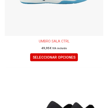
la
página
de
producto
UMBRO SALA CTRL
49,95
€
IVA incluido
SELECCIONAR OPCIONES
Este
producto
tiene
múltiples
variantes.
Las