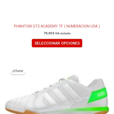
producto
PHANTOM GT2 ACADEMY TF ( NUMERACION USA )
79,95
€
IVA incluido
SELECCIONAR OPCIONES
El
El
Este
precio
precio
producto
¡Oferta!
original
actual
tiene
era:
es:
74,95€.
69,95€.
múltiples
variantes.
Las
opciones
se
pueden