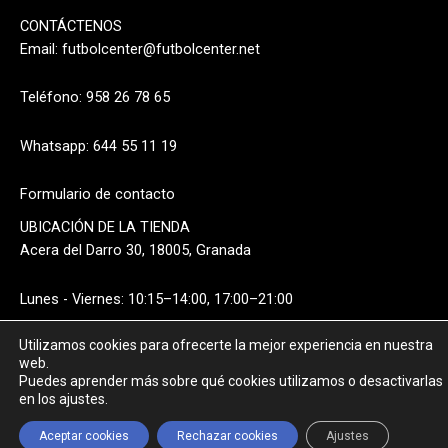
CONTÁCTENOS
Email:
futbolcenter@futbolcenter.net
Teléfono: 958 26 78 65
Whatsapp: 644 55 11 19
Formulario de contacto
UBICACIÓN DE LA TIENDA
Acera del Darro 30, 18005, Granada
Lunes - Viernes: 10:15–14:00, 17:00–21:00
Utilizamos cookies para ofrecerte la mejor experiencia en nuestra
Sábado: 10:15–14:00
web.
Puedes aprender más sobre qué cookies utilizamos o desactivarlas
en los ajustes.
Aceptar cookies
Rechazar cookies
Ajustes
FILTROS