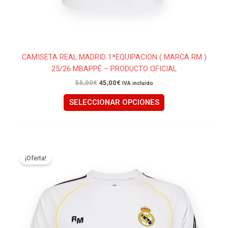
CAMISETA REAL MADRID 1ªEQUIPACION ( MARCA RM )
25/26 MBAPPÉ – PRODUCTO OFICIAL
55,00
€
45,00
€
IVA incluido
SELECCIONAR OPCIONES
El
El
Este
precio
precio
producto
¡Oferta!
original
actual
tiene
era:
es:
45,00€.
35,00€.
múltiples
variantes.
Las
opciones