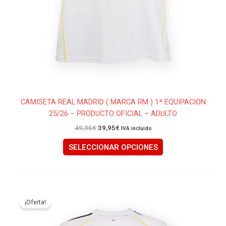
CAMISETA REAL MADRID ( MARCA RM ) 1ª EQUIPACION
25/26 – PRODUCTO OFICIAL – ADULTO
49,95
€
39,95
€
IVA incluido
SELECCIONAR OPCIONES
El
El
Este
precio
precio
producto
¡Oferta!
original
actual
tiene
era:
es:
55,00€.
45,00€.