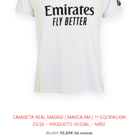
se
pueden
elegir
en
la
página
de
producto
CAMISETA REAL MADRID ( MARCA RM ) 1ª EQUIPACION
25/26 – PRODUCTO OFICIAL – NIÑO
45,00
€
35,00
€
IVA incluido