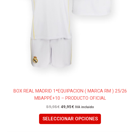
la
página
de
producto
BOX REAL MADRID 1ªEQUIPACION ( MARCA RM ) 25/26
MBAPPÉ+10 – PRODUCTO OFICIAL
59,95
€
49,95
€
IVA incluido
SELECCIONAR OPCIONES