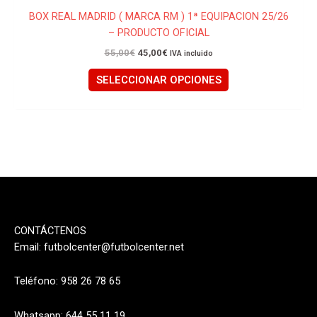
BOX REAL MADRID ( MARCA RM ) 1ª EQUIPACION 25/26
– PRODUCTO OFICIAL
55,00
€
45,00
€
IVA incluido
SELECCIONAR OPCIONES
CONTÁCTENOS
Email:
futbolcenter@futbolcenter.net
Teléfono: 958 26 78 65
Whatsapp: 644 55 11 19