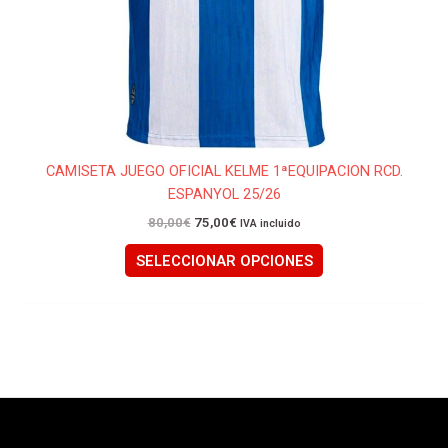
la
página
de
producto
CAMISETA JUEGO OFICIAL KELME 1ªEQUIPACION RCD.
ESPANYOL 25/26
80,00
€
75,00
€
IVA incluido
SELECCIONAR OPCIONES