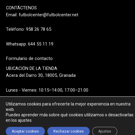
CONTÁCTENOS
Email:
futbolcenter@futbolcenter.net
Teléfono: 958 26 78 65
Whatsapp: 644 55 11 19
Formulario de contacto
UBICACIÓN DE LA TIENDA
Acera del Darro 30, 18005, Granada
Lunes - Viernes: 10:15–14:00, 17:00–21:00
Utilizamos cookies para ofrecerte la mejor experiencia en nuestra
Sábado: 10:15–14:00
web.
Puedes aprender más sobre qué cookies utilizamos o desactivarlas
en los ajustes.
Aceptar cookies
Rechazar cookies
Ajustes
FILTROS