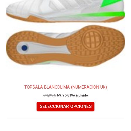
opciones
se
pueden
elegir
en
la
página
de
producto
TOPSALA BLANCOLIMA (NUMERACION UK)
74,95
€
69,95
€
IVA incluido
SELECCIONAR OPCIONES