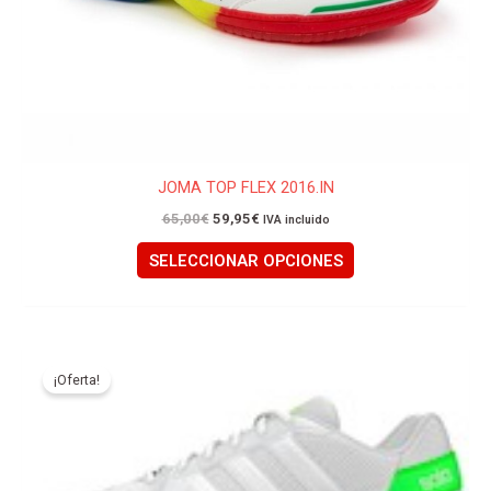
la
página
de
producto
JOMA TOP FLEX 2016.IN
65,00
€
59,95
€
IVA incluido
SELECCIONAR OPCIONES
El
El
Este
precio
precio
producto
¡Oferta!
original
actual
tiene
era:
es:
74,95€.
69,95€.
múltiples
variantes.
Las