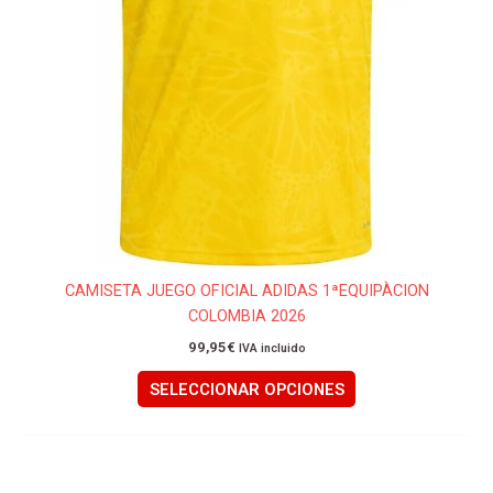
la
página
de
producto
CAMISETA JUEGO OFICIAL ADIDAS 1ªEQUIPÀCION
COLOMBIA 2026
99,95
€
IVA incluido
SELECCIONAR OPCIONES