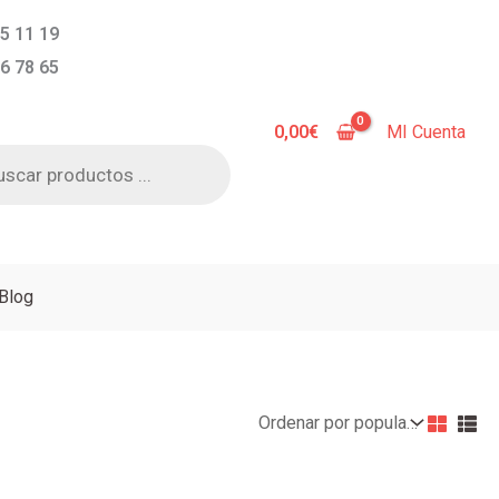
5 11 19
6 78 65
0,00
€
MI Cuenta
a
s
Blog