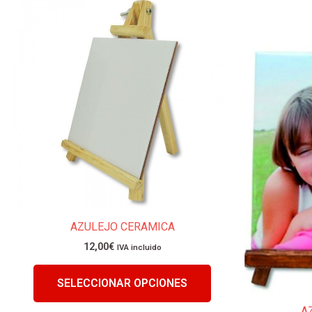
Este
producto
tiene
múltiples
variantes.
Las
opciones
se
pueden
elegir
en
la
página
AZULEJO CERAMICA
de
producto
12,00
€
IVA incluido
SELECCIONAR OPCIONES
A