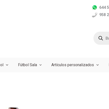
644 5
958 2
Búsqued
de
producto
ol
Fútbol Sala
Artículos personalizados