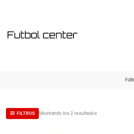
Ordenado
Ir
por
al
popularidad
contenido
Fútb
Mostrando los 2 resultados
FILTROS