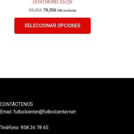
DORTMUND 25/26
99,95
€
79,95
€
IVA incluido
SELECCIONAR OPCIONES
CONTÁCTENOS
Email:
futbolcenter@futbolcenter.net
Teléfono: 958 26 78 65