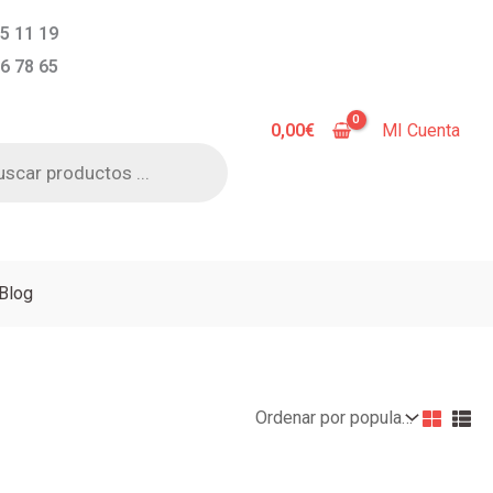
5 11 19
6 78 65
0,00
€
MI Cuenta
a
s
Blog