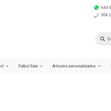
644 5
958 2
Búsqued
de
producto
ol
Fútbol Sala
Artículos personalizados