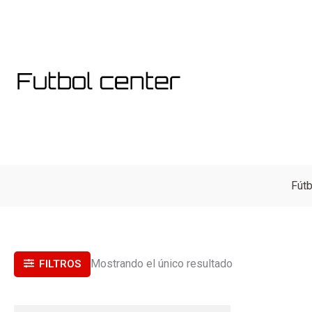
Ir
al
contenido
Fútb
Mostrando el único resultado
FILTROS
El
El