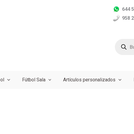
644 5
958 2
Búsqued
de
producto
ol
Fútbol Sala
Artículos personalizados