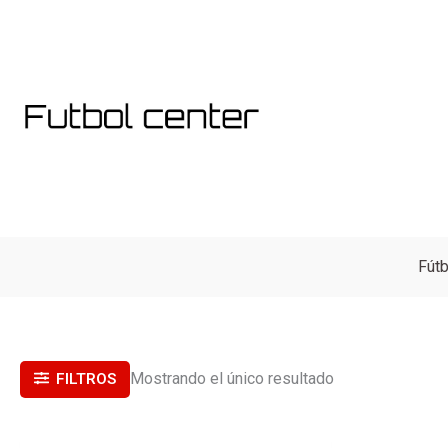
Ir
al
contenido
Fútb
Mostrando el único resultado
FILTROS
El
El