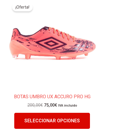
Este
precio
precio
¡Oferta!
producto
original
actual
tiene
era:
es:
200,00€.
75,00€.
múltiples
variantes.
Las
opciones
se
pueden
elegir
en
la
página
BOTAS UMBRO UX ACCURO PRO HG
de
producto
200,00
€
75,00
€
IVA incluido
SELECCIONAR OPCIONES