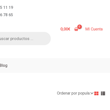
5 11 19
6 78 65
0,00
€
MI Cuenta
a
s
Blog