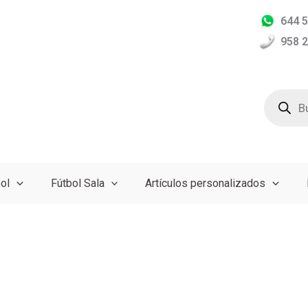
644 5
958 2
Búsqued
de
producto
ol
Fútbol Sala
Artículos personalizados