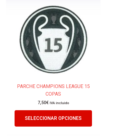
Este
producto
tiene
múltiples
variantes.
Las
opciones
se
pueden
elegir
en
la
PARCHE CHAMPIONS LEAGUE 15
página
COPAS
de
7,50
€
IVA incluido
producto
SELECCIONAR OPCIONES